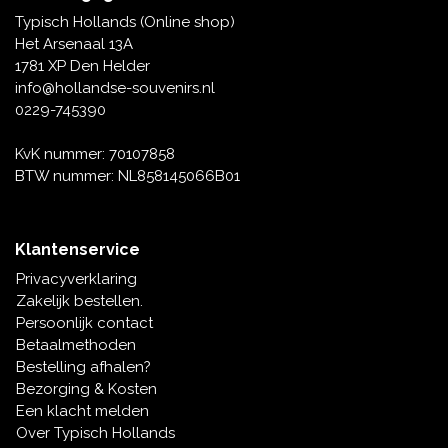
Tafelbellen
Oranje artikelen
Piet Mondriaan
Katoenen draagtassen
Rompers en Slabbetjes
Typisch Hollands (Online shop)
Maria Sibylla Merian
Opvouwbare Nylon tassen
Delfts blauwe wenskaarten
Waaiers
Het Arsenaal 13A
Jacob Marrel
Toilettassen - Make-up tassen
Mokken en Pullen
1781 XP Den Helder
Fabritius - Het puttertje
Delfts blauwe waxinehouders
info@hollandse-souvenirs.nl
Reis - Nekkussens
Sinterklaas
0229-745390
Delfts blauwe mokken en bekers
Boxershorts - Heren
Pillen en Spiegeldoosjes
KvK nummer: 70107858
BTW nummer: NL858145066B01
Delfts blauwe tegels
Nautische Souvenirs
Delfts blauw koffie-thee servies
Klantenservice
Theelepels en Schoteltjes
Privacyverklaring
Delfts blauwe vazen
Zakelijk bestellen.
Asbakken
Persoonlijk contact
Delfts blauwe schalen
Betaalmethoden
Geschenk-verpakkingen
Bestelling afhalen?
Delfts blauwe Peper en Zoutstellen
Bezorging & Kosten
Fotolijstjes
Een klacht melden
Over Typisch Hollands
Delfts blauwe servetten