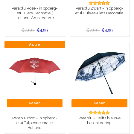
Muziekdoosjes
Paraplu Roze - in opberg-
Paraplu Zwart - in opberg-
Delfts blauwe magneten
etui Fiets Decoratie (
etui Huisjes-Fiets Decoratie
Wens & Ansichtkaarten
Holland-Amsterdam)
Delfts blauwe Fashionitems
€7,99
€7,99
€4,99
€4,99
Koninghuis artikelen
Actie
Pins - Speldjes
Wandborden - Gekleurd en Delfts blauw
Peper en Zout stelletjes
Speelkaarten
Kopen
Kopen
Paraplu rood - in opberg-
Paraplu - Delfts blauwe
etui Tulpendecoratie
beschildering
Holland