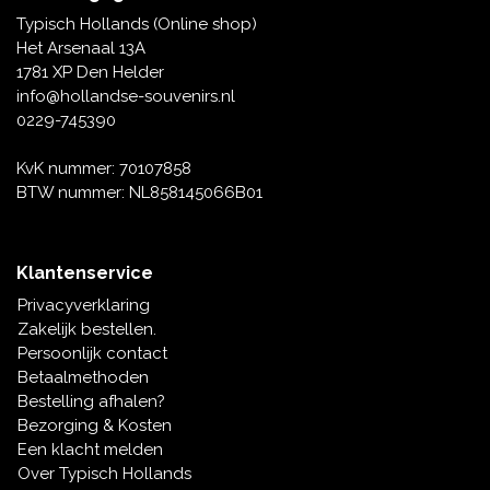
Tafelbellen
Oranje artikelen
Piet Mondriaan
Katoenen draagtassen
Rompers en Slabbetjes
Typisch Hollands (Online shop)
Maria Sibylla Merian
Opvouwbare Nylon tassen
Delfts blauwe wenskaarten
Waaiers
Het Arsenaal 13A
Jacob Marrel
Toilettassen - Make-up tassen
Mokken en Pullen
1781 XP Den Helder
Fabritius - Het puttertje
Delfts blauwe waxinehouders
info@hollandse-souvenirs.nl
Reis - Nekkussens
Sinterklaas
0229-745390
Delfts blauwe mokken en bekers
Boxershorts - Heren
Pillen en Spiegeldoosjes
KvK nummer: 70107858
BTW nummer: NL858145066B01
Delfts blauwe tegels
Nautische Souvenirs
Delfts blauw koffie-thee servies
Klantenservice
Theelepels en Schoteltjes
Privacyverklaring
Delfts blauwe vazen
Zakelijk bestellen.
Asbakken
Persoonlijk contact
Delfts blauwe schalen
Betaalmethoden
Geschenk-verpakkingen
Bestelling afhalen?
Delfts blauwe Peper en Zoutstellen
Bezorging & Kosten
Fotolijstjes
Een klacht melden
Over Typisch Hollands
Delfts blauwe servetten