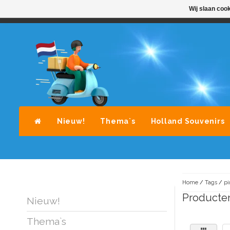
Wij slaan coo
STANDAARD LEVERING DOOR POST-NL
A
Nieuw!
Thema`s
Holland Souvenirs
Home
/
Tags
/
pi
Producte
Nieuw!
Thema`s