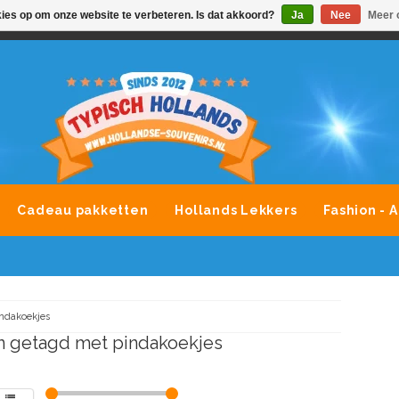
kies op om onze website te verbeteren. Is dat akkoord?
Ja
Nee
Meer 
VONDLEVERING MOGELIJK
ALLE MERKEN SOUVENIRS O
Cadeau pakketten
Hollands Lekkers
Fashion - 
ndakoekjes
n getagd met pindakoekjes