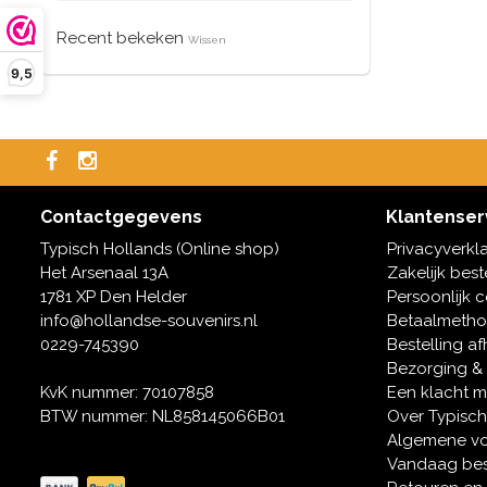
Recent bekeken
Wissen
9,5
Contactgegevens
Klantenser
Typisch Hollands (Online shop)
Privacyverkl
Het Arsenaal 13A
Zakelijk best
1781 XP Den Helder
Persoonlijk 
info@hollandse-souvenirs.nl
Betaalmeth
0229-745390
Bestelling af
Bezorging &
KvK nummer: 70107858
Een klacht 
BTW nummer: NL858145066B01
Over Typisch
Algemene v
Vandaag bes