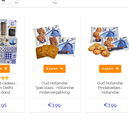
€
0
€
45
en
Kopen
Kopen
s cadeau-
Oud Hollandse
Oud Hollandse
in Delfts
Speculaas - Hollandse
Pindakoekjes -
 doos)
molenverpakking
Hollandse
molenverpakking
,95
€3,99
€3,99