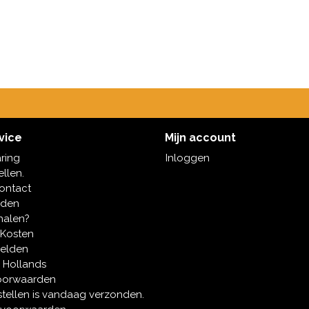
vice
Mijn account
aring
Inloggen
ellen.
contact
oden
halen?
 Kosten
melden
 Hollands
oorwaarden
tellen is vandaag verzonden.