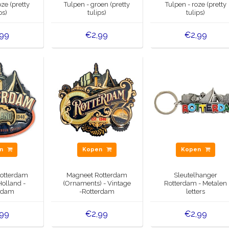
ze (pretty
Tulpen - groen (pretty
Tulpen - roze (pretty
ps)
tulips)
tulips)
,99
€2,99
€2,99
en
Kopen
Kopen
otterdam
Magneet Rotterdam
Sleutelhanger
Holland -
(Ornaments) - Vintage
Rotterdam - Metalen
rdam
-Rotterdam
letters
,99
€2,99
€2,99