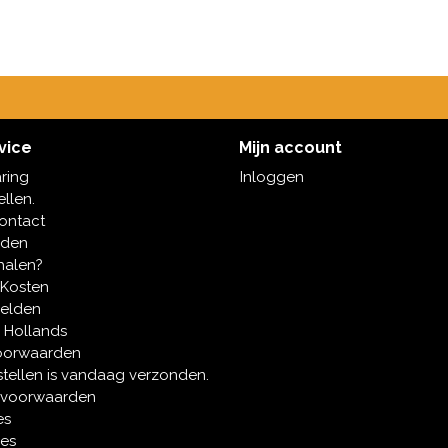
vice
Mijn account
aring
Inloggen
ellen.
contact
oden
halen?
 Kosten
melden
 Hollands
oorwaarden
tellen is vandaag verzonden.
 voorwaarden
es
ies