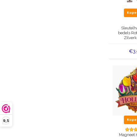
Kop
Sleutelh
bedels Ro
Zilverk
€3
Kop
9,5
Magneet H