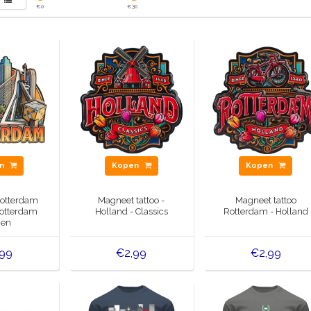
€
0
€
30
en
Kopen
Kopen
otterdam
Magneet tattoo -
Magneet tattoo
Rotterdam
Holland - Classics
Rotterdam - Holland
nen
,99
€2,99
€2,99