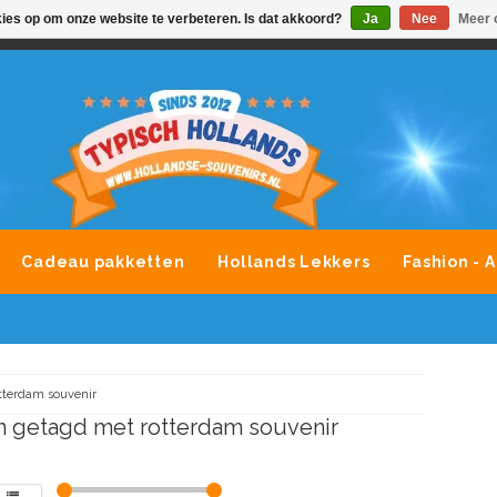
kies op om onze website te verbeteren. Is dat akkoord?
Ja
Nee
Meer 
VONDLEVERING MOGELIJK
ALLE MERKEN SOUVENIRS O
Cadeau pakketten
Hollands Lekkers
Fashion - 
tterdam souvenir
 getagd met rotterdam souvenir