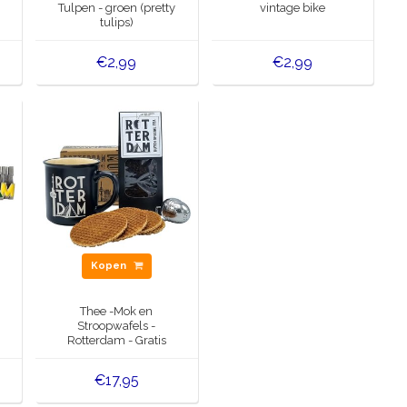
Tulpen - groen (pretty
vintage bike
tulips)
€2,99
€2,99
Kopen
Thee -Mok en
Stroopwafels -
Rotterdam - Gratis
Thee-ei
€17,95