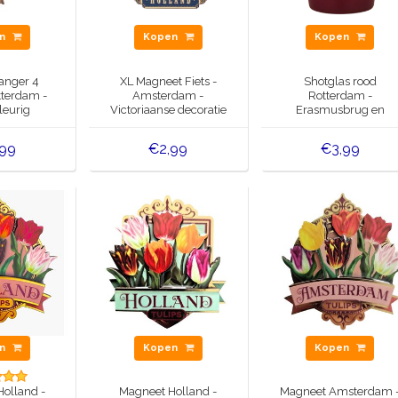
en
Kopen
Kopen
anger 4
XL Magneet Fiets -
Shotglas rood
tterdam -
Amsterdam -
Rotterdam -
leurig
Victoriaanse decoratie
Erasmusbrug en
Euromast
,99
€2,99
€3,99
en
Kopen
Kopen
olland -
Magneet Holland -
Magneet Amsterdam 