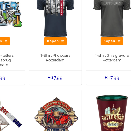
en
Kopen
Kopen
 letters
T-Shirt Photobars
T-shirt Grijs gravure
sbrug
Rotterdam
Rotterdam
rdam
,99
€17,99
€17,99