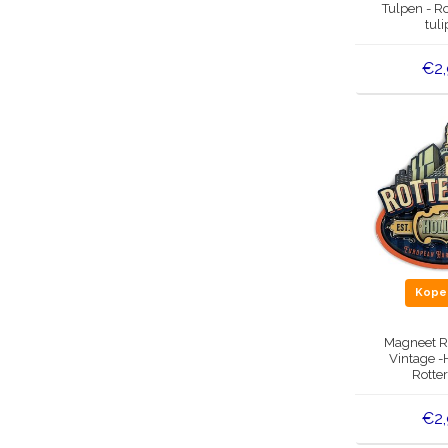
Tulpen - Ro
tuli
€2
Kop
Magneet R
Vintage -
Rotte
€2