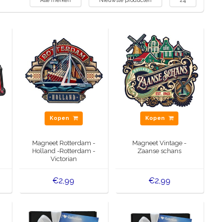
Alle merken
Nieuwste producten
24
Kopen
Kopen
Magneet Rotterdam -
Magneet Vintage -
Holland -Rotterdam -
Zaanse schans
Victorian
€2,99
€2,99