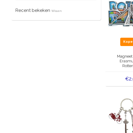
Recent bekeken
Wissen
Kop
Magneet -
Erasmu
Rotte
€2