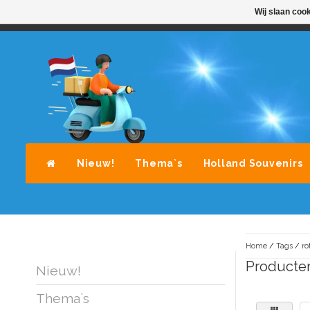
Wij slaan coo
STANDAARD LEVERING DOOR POST-NL
A
Nieuw!
Thema`s
Holland Souvenirs
Home
/
Tags
/
ro
Producten
Nieuw!
Thema`s