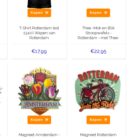
Kopen
Kopen
T-Shirt Rotterdam (est
Thee -Mok en Blik
1340) Wapen van
Stroopwafels -
Rotterdam
Rotterdam - met Thee-
ei
€17,99
€22,95
Kopen
Kopen
-
Magneet Amsterdam -
Magneet Rotterdam