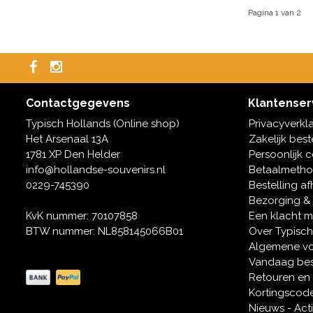
Pagina 1 van 2
Contactgegevens
Klantenser
Typisch Hollands (Online shop)
Privacyverkl
Het Arsenaal 13A
Zakelijk best
1781 XP Den Helder
Persoonlijk 
info@hollandse-souvenirs.nl
Betaalmeth
0229-745390
Bestelling af
Bezorging &
KvK nummer: 70107858
Een klacht 
BTW nummer: NL858145066B01
Over Typisch
Algemene v
Vandaag bes
Retouren en
Kortingscod
Nieuws - Act