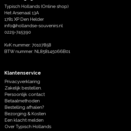
Tafelbellen
Oranje artikelen
Piet Mondriaan
Katoenen draagtassen
Rompers en Slabbetjes
Typisch Hollands (Online shop)
Maria Sibylla Merian
Opvouwbare Nylon tassen
Delfts blauwe wenskaarten
Waaiers
Het Arsenaal 13A
Jacob Marrel
Toilettassen - Make-up tassen
Mokken en Pullen
1781 XP Den Helder
Fabritius - Het puttertje
Delfts blauwe waxinehouders
info@hollandse-souvenirs.nl
Reis - Nekkussens
Sinterklaas
0229-745390
Delfts blauwe mokken en bekers
Boxershorts - Heren
Pillen en Spiegeldoosjes
KvK nummer: 70107858
BTW nummer: NL858145066B01
Delfts blauwe tegels
Nautische Souvenirs
Delfts blauw koffie-thee servies
Klantenservice
Theelepels en Schoteltjes
Privacyverklaring
Delfts blauwe vazen
Zakelijk bestellen.
Asbakken
Persoonlijk contact
Delfts blauwe schalen
Betaalmethoden
Geschenk-verpakkingen
Bestelling afhalen?
Delfts blauwe Peper en Zoutstellen
Bezorging & Kosten
Fotolijstjes
Een klacht melden
Over Typisch Hollands
Delfts blauwe servetten