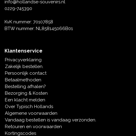
Muziekdoosjes
info@hollandse-souvenirs.nl
0229-745390
Delfts blauwe magneten
Wens & Ansichtkaarten
KvK nummer: 70107858
Delfts blauwe Fashionitems
BTW nummer: NL858145066B01
Koninghuis artikelen
Pins - Speldjes
Klantenservice
Privacyverklaring
Wandborden - Gekleurd en Delfts blauw
Zakelijk bestellen.
Persoonlijk contact
Peper en Zout stelletjes
Betaalmethoden
Bestelling afhalen?
Speelkaarten
Bezorging & Kosten
Een klacht melden
Over Typisch Hollands
Algemene voorwaarden
Vandaag bestellen is vandaag verzonden.
Retouren en voorwaarden
Kortingscodes