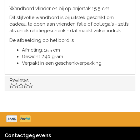
Muziekdoosjes
Wandbord vlinder en bij op anjertak 15.5 cm
Delfts blauwe magneten
Wens & Ansichtkaarten
Dit stijlvolle wandbord is bij uitstek geschikt om
cadeau te doen aan vrienden falie of collega`s - zelfs
Delfts blauwe Fashionitems
als uniek relatiegeschenk - dat maakt zeker indruk.
Koninghuis artikelen
De afbeelding op het bord is
Pins - Speldjes
Afmeting: 15.5 cm
Gewicht :240 gram
Verpakt in een geschenkverpakking.
Wandborden - Gekleurd en Delfts blauw
Peper en Zout stelletjes
Reviews
Speelkaarten
Contactgegevens