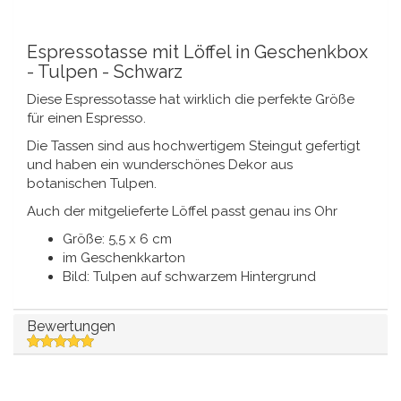
Spieluhren
Delfter blaue Magnete
Grüße & Postkarten
Espressotasse mit Löffel in Geschenkbox
- Tulpen - Schwarz
Delfter blaue Modeartikel
Artikel des Königshauses
Diese Espressotasse hat wirklich die perfekte Größe
für einen Espresso.
Stecknadeln - Stecknadeln
Die Tassen sind aus hochwertigem Steingut gefertigt
und haben ein wunderschönes Dekor aus
Wandteller - Bunt und Delfter Blau
botanischen Tulpen.
Auch der mitgelieferte Löffel passt genau ins Ohr
Salz-und Pfefferstreuer
Größe: 5,5 x 6 cm
im Geschenkkarton
Spielkarten
Bild: Tulpen auf schwarzem Hintergrund
Bewertungen