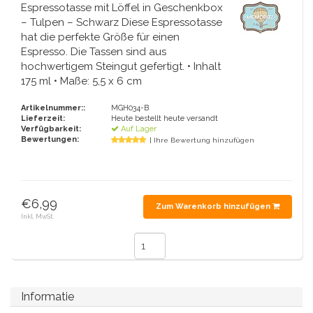
Handglocken
Orange Artikel
Piet Mondriaan
Tragetaschen aus Baumwolle
Espressotasse mit Löffel in Geschenkbox
Strampler und Lätzchen
Maria Sibylla Merian
Faltbare Nylontaschen
– Tulpen – Schwarz Diese Espressotasse
Delfter Blau-Grußkarten
Fans
Jacob Marrel
Kulturbeutel – Schminktaschen
Tassen und Puffs
hat die perfekte Größe für einen
Fabritius – Der Stieglitz
Espresso. Die Tassen sind aus
Delfter blaue Teelichthalter
Reisen - Nackenkissen
hochwertigem Steingut gefertigt. • Inhalt
Sankt Nikolaus
175 ml • Maße: 5,5 x 6 cm
Delfter blaue Tassen und Tassen
Boxershorts - Herren
Pillen und Spiegelboxen
Artikelnummer::
MGH034-B
Lieferzeit:
Heute bestellt heute versandt
Delfter blaue Fliesen
Verfügbarkeit:
Auf Lager
Nautische Souvenirs
Bewertungen:
| Ihre Bewertung hinzufügen
Kaffee- und Teeservice aus Delfter Blau
Teelöffel und Untertassen
Delfter blaue Vasen
€6,99
Zum Warenkorb hinzufügen
Aschenbecher
Inkl. MwSt.
Delfter blaue Schalen
Geschenkverpackung
Delfter Salz- und Pfefferstreuer-Sets
Bilderrahmen
Informatie
Delfter blaue Servietten