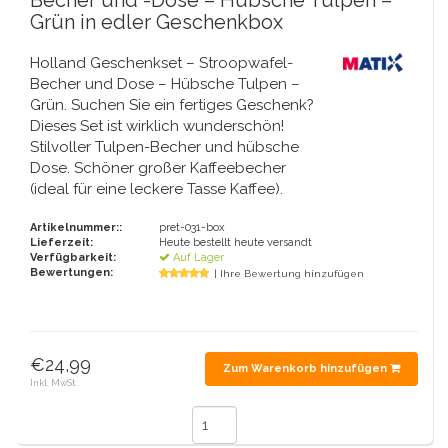
Becher und -Dose – Hübsche Tulpen –
Handglocken
Orange Artikel
Piet Mondriaan
Tragetaschen aus Baumwolle
Grün in edler Geschenkbox
Strampler und Lätzchen
Maria Sibylla Merian
Faltbare Nylontaschen
Delfter Blau-Grußkarten
Fans
Jacob Marrel
Kulturbeutel – Schminktaschen
Tassen und Puffs
Holland Geschenkset – Stroopwafel-
Fabritius – Der Stieglitz
Becher und Dose – Hübsche Tulpen –
Delfter blaue Teelichthalter
Reisen - Nackenkissen
Sankt Nikolaus
Grün. Suchen Sie ein fertiges Geschenk?
Dieses Set ist wirklich wunderschön!
Delfter blaue Tassen und Tassen
Boxershorts - Herren
Stilvoller Tulpen-Becher und hübsche
Pillen und Spiegelboxen
Dose. Schöner großer Kaffeebecher
Delfter blaue Fliesen
(ideal für eine leckere Tasse Kaffee).
Nautische Souvenirs
Artikelnummer::
pret-031-box
Kaffee- und Teeservice aus Delfter Blau
Lieferzeit:
Heute bestellt heute versandt
Teelöffel und Untertassen
Verfügbarkeit:
Auf Lager
Bewertungen:
| Ihre Bewertung hinzufügen
Delfter blaue Vasen
Aschenbecher
Delfter blaue Schalen
Geschenkverpackung
€24,99
Zum Warenkorb hinzufügen
Delfter Salz- und Pfefferstreuer-Sets
Inkl. MwSt.
Bilderrahmen
Delfter blaue Servietten