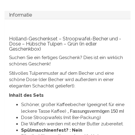
Spieluhren
Delfter blaue Magnete
Informatie
Grüße & Postkarten
Delfter blaue Modeartikel
Artikel des Königshauses
Holland-Geschenkset – Stroopwafel-Becher und -
Dose – Hübsche Tulpen – Grün (in edler
Stecknadeln - Stecknadeln
Geschenkbox)
Suchen Sie ein fertiges Geschenk? Dies ist ein wirklich
Wandteller - Bunt und Delfter Blau
schönes Geschenk!
Stilvolles Tulpenmuster auf dem Becher und eine
Salz-und Pfefferstreuer
schöne Dose (der Becher wird außerdem in einer
eleganten Schachtel geliefert).
Spielkarten
Inhalt des Sets
Schöner, großer Kaffeebecher (geeignet für eine
leckere Tasse Kaffee)
, Fassungsvermögen 150 ml
Dose Stroopwafels (mit 8er-Packung)
Die Waffeln werden mit echter Butter zubereitet.
Spülmaschinenfest? : Nein