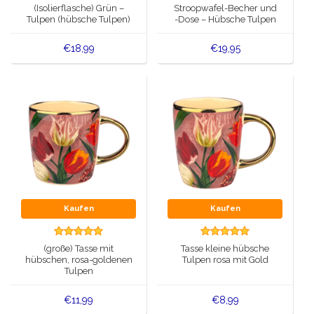
(Isolierflasche) Grün –
Stroopwafel-Becher und
Tulpen (hübsche Tulpen)
-Dose – Hübsche Tulpen
botanischer Tulpendruck
€18,99
€19,95
Kaufen
Kaufen
(große) Tasse mit
Tasse kleine hübsche
hübschen, rosa-goldenen
Tulpen rosa mit Gold
Tulpen
€11,99
€8,99