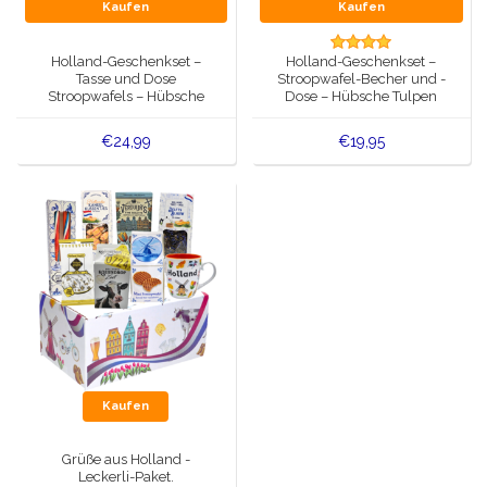
Spieluhren
Kaufen
Kaufen
Delfter blaue Magnete
Grüße & Postkarten
Holland-Geschenkset –
Holland-Geschenkset –
Tasse und Dose
Stroopwafel-Becher und -
Delfter blaue Modeartikel
Stroopwafels – Hübsche
Dose – Hübsche Tulpen
Artikel des Königshauses
Tulpen in edler
Geschenkbox
€24,99
€19,95
Stecknadeln - Stecknadeln
Wandteller - Bunt und Delfter Blau
Salz-und Pfefferstreuer
Spielkarten
Kaufen
Grüße aus Holland -
Leckerli-Paket.