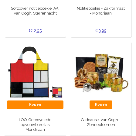
Muziekdoosjes
Softcover notitieboekje, A5,
Notitieboekje - Zakformaat
Delfts blauwe magneten
Van Gogh, Sterrennacht
- Mondriaan
Wens & Ansichtkaarten
Delfts blauwe Fashionitems
€12,95
€3,99
Koninghuis artikelen
Pins - Speldjes
Wandborden - Gekleurd en Delfts blauw
Peper en Zout stelletjes
Speelkaarten
Kopen
Kopen
LOQI Gerecyclede
Cadeauset van Gogh -
opvouwbare tas
Zonnebloemen
Mondriaan