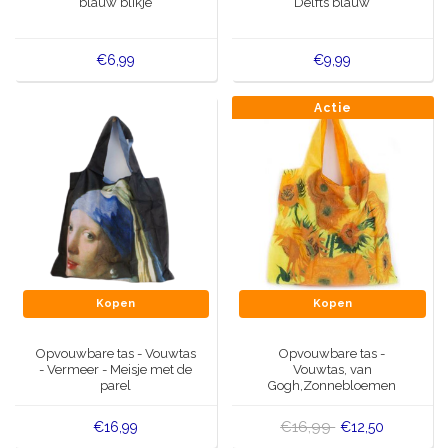
blauw blikje
Delfts blauw
€6,99
€9,99
Actie
Kopen
Kopen
Opvouwbare tas - Vouwtas
Opvouwbare tas -
- Vermeer - Meisje met de
Vouwtas, van
parel
Gogh,Zonnebloemen
€16,99
€16,99
€12,50