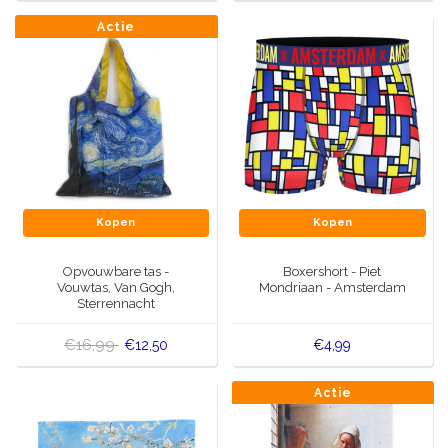
Actie
Kopen
Kopen
Opvouwbare tas -
Boxershort - Piet
Vouwtas, Van Gogh,
Mondriaan - Amsterdam
Sterrennacht
€16,99
€12,50
€4,99
Actie