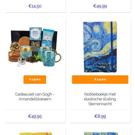
€14,50
€49,99
Kopen
Kopen
Cadeauset van Gogh -
Notitieboekje met
Amandelbloesem
elastische sluiting
Sterrennacht
€49,95
€8,99