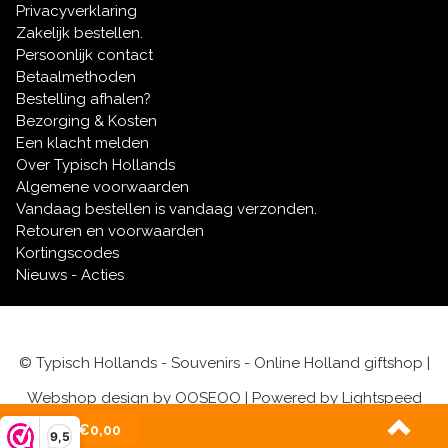
Privacyverklaring
Dankzij onze nauwe samenwerking met diverse Musea
Zakelijk bestellen.
in Nederland bieden
Persoonlijk contact
wij u een uniek assortiment dat direct uit voorraad
Betaalmethoden
leverbaar is.
Bestelling afhalen?
Haal een stukje Nederlandse trots in huis met de
Bezorging & Kosten
kwaliteit dat u van een echt museumstuk mag
Een klacht melden
verwachten.
Over Typisch Hollands
Algemene voorwaarden
Vandaag bestellen is vandaag verzonden.
Retouren en voorwaarden
Kortingscodes
Nieuws - Acties
© Typisch Hollands - Souvenirs - Online Holland giftshop |
Webshop design by
OOSEOO
| Powered by
Lightspeed
(0)
| €0,00
9,5