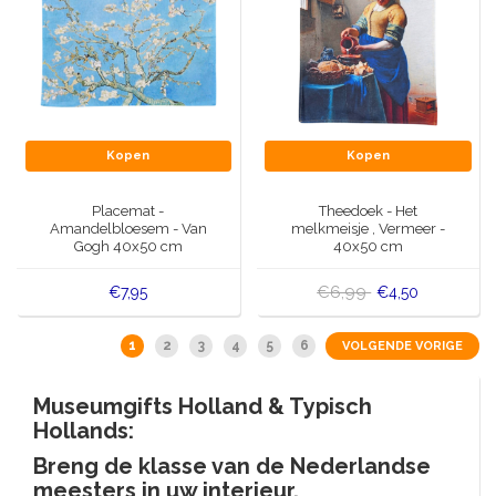
Kopen
Kopen
Placemat -
Theedoek - Het
Amandelbloesem - Van
melkmeisje , Vermeer -
Gogh 40x50 cm
40x50 cm
€6,99
€7,95
€4,50
1
2
3
4
5
6
VOLGENDE VORIGE
Museumgifts Holland & Typisch
Hollands:
Breng de klasse van de Nederlandse
meesters in uw interieur.