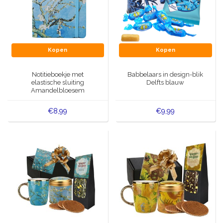
Kopen
Kopen
Notitieboekje met
Babbelaars in design-blik
elastische sluiting
Delfts blauw
Amandelbloesem
€8,99
€9,99