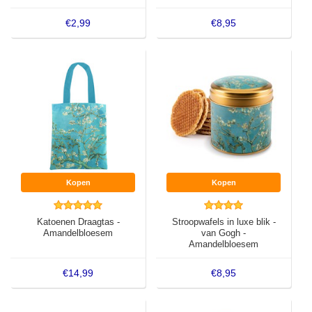
€2,99
€8,95
Kopen
Kopen
Katoenen Draagtas -
Stroopwafels in luxe blik -
Amandelbloesem
van Gogh -
Amandelbloesem
€14,99
€8,95