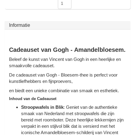
Muziekdoosjes
Delfts blauwe magneten
Wens & Ansichtkaarten
Informatie
Delfts blauwe Fashionitems
Koninghuis artikelen
Pins - Speldjes
Cadeauset van Gogh - Amandelbloesem.
Beleef de kunst van Vincent van Gogh in een heerlijke en
Wandborden - Gekleurd en Delfts blauw
smaakvolle cadeauset.
De c
adeauset van Gogh - Bloesem-thee
is perfect voor
Peper en Zout stelletjes
kunstliefhebbers en fijnproevers,
en biedt een unieke combinatie van smaak en esthetiek.
Speelkaarten
Inhoud van de Cadeauset
Stroopwafels in Blik
: Geniet van de authentieke
smaak van Nederland met stroopwafels die zijn
bereid met roomboter. Deze heerlijke lekkernijen zijn
verpakt in een stijlvol blik dat is versierd met het
iconische Amandelbloesem-schilderij van Vincent