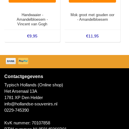
Handwaaier -
Mok groot met gouden oor
Amandelbloesem -
- Amandelbloesem
Vincent van Gogh
€9,95
€11,95
Contactgegevens
Typisch Hollands (Online shop)
Het Arsenaal 13A
1781 XP Den Helder
info@hollandse-souvenirs.nl
0229-745390
KvK nummer: 70107858