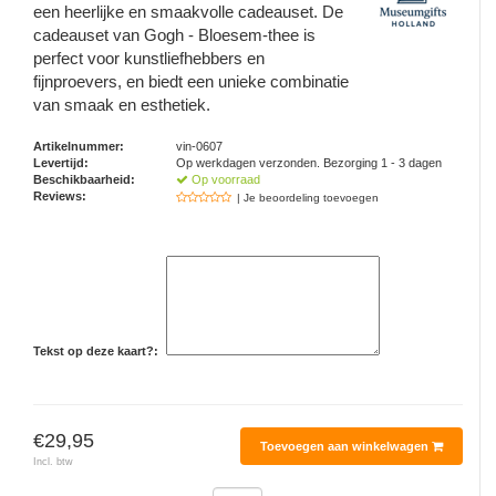
Tafelbellen
Oranje artikelen
Piet Mondriaan
Katoenen draagtassen
een heerlijke en smaakvolle cadeauset. De
Rompers en Slabbetjes
Maria Sibylla Merian
Opvouwbare Nylon tassen
cadeauset van Gogh - Bloesem-thee is
Delfts blauwe wenskaarten
Waaiers
Jacob Marrel
Toilettassen - Make-up tassen
Mokken en Pullen
perfect voor kunstliefhebbers en
Fabritius - Het puttertje
fijnproevers, en biedt een unieke combinatie
Delfts blauwe waxinehouders
Reis - Nekkussens
van smaak en esthetiek.
Sinterklaas
Artikelnummer:
vin-0607
Delfts blauwe mokken en bekers
Boxershorts - Heren
Levertijd:
Op werkdagen verzonden. Bezorging 1 - 3 dagen
Pillen en Spiegeldoosjes
Beschikbaarheid:
Op voorraad
Reviews:
| Je beoordeling toevoegen
Delfts blauwe tegels
Nautische Souvenirs
Delfts blauw koffie-thee servies
Theelepels en Schoteltjes
Delfts blauwe vazen
Asbakken
Tekst op deze kaart?:
Delfts blauwe schalen
Geschenk-verpakkingen
Delfts blauwe Peper en Zoutstellen
€29,95
Fotolijstjes
Toevoegen aan winkelwagen
Incl. btw
Delfts blauwe servetten