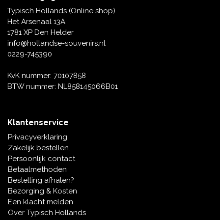
Tafelbellen
Oranje artikelen
Piet Mondriaan
Katoenen draagtassen
Rompers en Slabbetjes
Typisch Hollands (Online shop)
Maria Sibylla Merian
Opvouwbare Nylon tassen
Delfts blauwe wenskaarten
Waaiers
Het Arsenaal 13A
Jacob Marrel
Toilettassen - Make-up tassen
Mokken en Pullen
1781 XP Den Helder
Fabritius - Het puttertje
Delfts blauwe waxinehouders
info@hollandse-souvenirs.nl
Reis - Nekkussens
Sinterklaas
0229-745390
Delfts blauwe mokken en bekers
Boxershorts - Heren
Pillen en Spiegeldoosjes
KvK nummer: 70107858
BTW nummer: NL858145066B01
Delfts blauwe tegels
Nautische Souvenirs
Delfts blauw koffie-thee servies
Klantenservice
Theelepels en Schoteltjes
Privacyverklaring
Delfts blauwe vazen
Zakelijk bestellen.
Asbakken
Persoonlijk contact
Delfts blauwe schalen
Betaalmethoden
Geschenk-verpakkingen
Bestelling afhalen?
Delfts blauwe Peper en Zoutstellen
Bezorging & Kosten
Fotolijstjes
Een klacht melden
Over Typisch Hollands
Delfts blauwe servetten