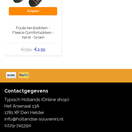
Kopen
Foute kerstsokken -
Fleece Comfortsokken -
Kerst - Groen
€7,99
€4,99
Contactgegevens
Typisch Hollands (Online shop)
Het Arsenaal 13A
1781 XP Den Helder
info@hollandse-souvenirs.nl
0229-745390