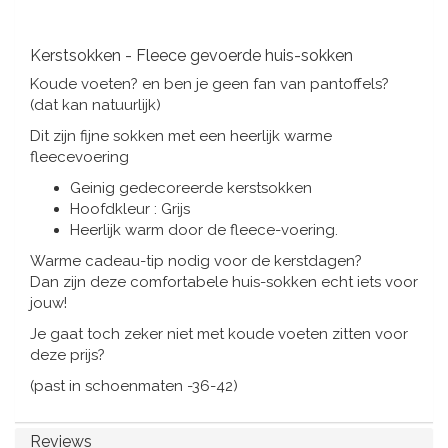
Muziekdoosjes
Delfts blauwe magneten
Wens & Ansichtkaarten
Kerstsokken - Fleece gevoerde huis-sokken
Koude voeten? en ben je geen fan van pantoffels?
Delfts blauwe Fashionitems
Koninghuis artikelen
(dat kan natuurlijk)
Dit zijn fijne sokken met een heerlijk warme
Pins - Speldjes
fleecevoering
Geinig gedecoreerde kerstsokken
Wandborden - Gekleurd en Delfts blauw
Hoofdkleur : Grijs
Heerlijk warm door de fleece-voering.
Peper en Zout stelletjes
Warme cadeau-tip nodig voor de kerstdagen?
Dan zijn deze comfortabele huis-sokken echt iets voor
jouw!
Speelkaarten
Je gaat toch zeker niet met koude voeten zitten voor
deze prijs?
(past in schoenmaten -36-42)
Reviews