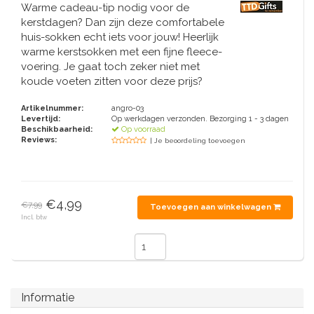
Tafelbellen
Oranje artikelen
Piet Mondriaan
Katoenen draagtassen
Warme cadeau-tip nodig voor de
Rompers en Slabbetjes
Maria Sibylla Merian
Opvouwbare Nylon tassen
kerstdagen? Dan zijn deze comfortabele
Delfts blauwe wenskaarten
Waaiers
Jacob Marrel
Toilettassen - Make-up tassen
Mokken en Pullen
huis-sokken echt iets voor jouw! Heerlijk
Fabritius - Het puttertje
warme kerstsokken met een fijne fleece-
Delfts blauwe waxinehouders
Reis - Nekkussens
voering. Je gaat toch zeker niet met
Sinterklaas
koude voeten zitten voor deze prijs?
Delfts blauwe mokken en bekers
Boxershorts - Heren
Pillen en Spiegeldoosjes
Artikelnummer:
angro-03
Levertijd:
Op werkdagen verzonden. Bezorging 1 - 3 dagen
Delfts blauwe tegels
Beschikbaarheid:
Op voorraad
Nautische Souvenirs
Reviews:
| Je beoordeling toevoegen
Delfts blauw koffie-thee servies
Theelepels en Schoteltjes
Delfts blauwe vazen
€4,99
€7,99
Toevoegen aan winkelwagen
Asbakken
Incl. btw
Delfts blauwe schalen
Geschenk-verpakkingen
Delfts blauwe Peper en Zoutstellen
Fotolijstjes
Informatie
Delfts blauwe servetten