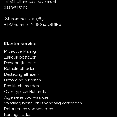
Muziekdoosjes
info@hollandse-souvenirs.nl
0229-745390
Delfts blauwe magneten
Wens & Ansichtkaarten
KvK nummer: 70107858
Delfts blauwe Fashionitems
BTW nummer: NL858145066B01
Koninghuis artikelen
Pins - Speldjes
Klantenservice
Privacyverklaring
Wandborden - Gekleurd en Delfts blauw
Zakelijk bestellen.
Persoonlijk contact
Peper en Zout stelletjes
Betaalmethoden
Bestelling afhalen?
Speelkaarten
Bezorging & Kosten
Een klacht melden
Over Typisch Hollands
Algemene voorwaarden
Vandaag bestellen is vandaag verzonden.
Retouren en voorwaarden
Kortingscodes