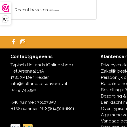
Recent bekeken
Wissen
9,5
Contactgegevens
Klantenser
Typisch Hollands (Online shop)
Privacyverkl
Het Arsenaal 13A
Zakelijk best
1781 XP Den Helder
Persoonlijk 
info@hollandse-souvenirs.nl
Betaalmeth
0229-745390
Bestelling af
Bezorging &
KvK nummer: 70107858
Een klacht 
BTW nummer: NL858145066B01
Over Typisch
Algemene v
Vandaag bes