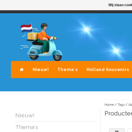
Wij slaan coo
STANDAARD LEVERING DOOR POST-NL
A
Nieuw!
Thema`s
Holland Souvenirs
Home
/
Tags
/
Al
Producten
Nieuw!
Thema`s