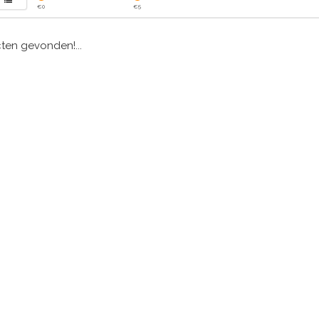
€
0
€
5
en gevonden!...