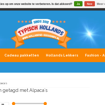
kies op om onze website te verbeteren. Is dat akkoord?
Ja
Nee
Meer 
VONDLEVERING MOGELIJK
ALLE MERKEN SOUVENIRS O
Cadeau pakketten
Hollands Lekkers
Fashion - 
paca`s
 getagd met Alpaca`s