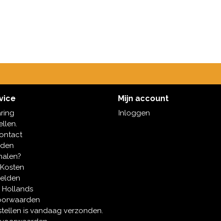
vice
Mijn account
aring
Inloggen
ellen.
contact
oden
halen?
 Kosten
melden
 Hollands
oorwaarden
tellen is vandaag verzonden.