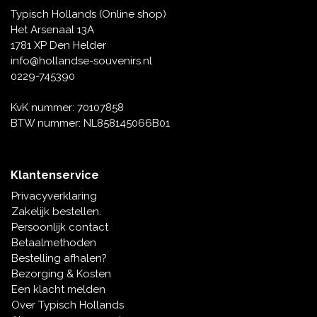
Typisch Hollands (Online shop)
Bewaarpotten Hollands design
Het Arsenaal 13A
Het vinden van een mooie bewaarpot is vaak niet zo
1781 XP Den Helder
eenvoudig, zo horen we vaak.
info@hollandse-souvenirs.nl
0229-745390
Het is blijkbaar een kwestie van goede smaak of stijl.
Onze potten zijn bedoeld om gezien te worden; ze
KvK nummer: 70107858
worden dus prominent neergezet en niet weggestopt
BTW nummer: NL858145066B01
in een kastje.
Vaak zijn ze versierd met molens of huisjes, of zelfs in
de vorm van een huisje.
Klantenservice
Privacyverklaring
Zakelijk bestellen.
Persoonlijk contact
Betaalmethoden
Bestelling afhalen?
Bezorging & Kosten
Een klacht melden
Over Typisch Hollands