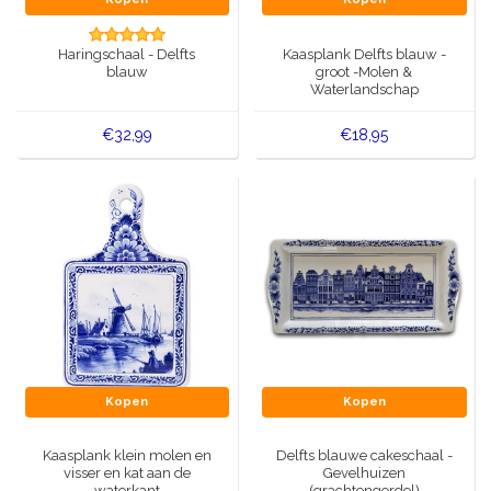
Muziekdoosjes
Delfts blauwe magneten
Haringschaal - Delfts
Kaasplank Delfts blauw -
Wens & Ansichtkaarten
blauw
groot -Molen &
Waterlandschap
Delfts blauwe Fashionitems
Koninghuis artikelen
€32,99
€18,95
Pins - Speldjes
Wandborden - Gekleurd en Delfts blauw
Peper en Zout stelletjes
Speelkaarten
Kopen
Kopen
Kaasplank klein molen en
Delfts blauwe cakeschaal -
visser en kat aan de
Gevelhuizen
waterkant
(grachtengordel)