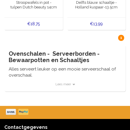
Stroopwafels in pot -
Delfts blauw schaaltje -
tulpen Dutch beauty 14cm
Holland kuspaar-13.5cm
€18,75
€13,99
1
Ovenschalen - Serveerborden -
Bewaarpotten en Schaaltjes
Alles serveert leuker op een mooie serveerschaal of
overschaal.
Onze schalen zijn vervaardigd uit aardewerk of
Lees meer
porselein.
Veelal voorzien van molens, gevelhuisjes of een
bloemenprint.
En extra bijzonder met een vismotief, voor het
serveren van uw favoriete vishapjes (haringparty).
Contactgegevens