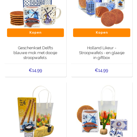
Kopen
Kopen
Geschenkset Delfts
Holland Likeur -
blauwe mok met doosje
Stroopwafels - en glaasje
stroopwafels.
in giftbox
€14,99
€14,99