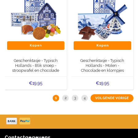
Kopen
Kopen
Geschenktasje - Typisch
Geschenktasje - Typisch
Hollands - Blik snoep -
Hollands - Molen -
stroopwafel en chocolade
Chocolade en klompjes
€19,95
€19,95
1
2
3
4
VOLGENDE VORIGE
Contactgegevens