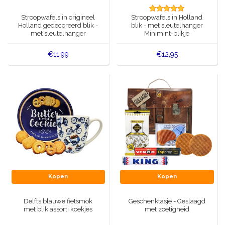
Muziekdoosjes
Stroopwafels in origineel
Stroopwafels in Holland
Delfts blauwe magneten
Holland gedecoreerd blik -
blik - met sleutelhanger
Wens & Ansichtkaarten
met sleutelhanger
Minimint-blikje
Delfts blauwe Fashionitems
Koninghuis artikelen
€11,99
€12,95
Pins - Speldjes
Wandborden - Gekleurd en Delfts blauw
Peper en Zout stelletjes
Speelkaarten
Kopen
Kopen
Delfts blauwe fietsmok
Geschenktasje - Geslaagd
met blik assorti koekjes
met zoetigheid