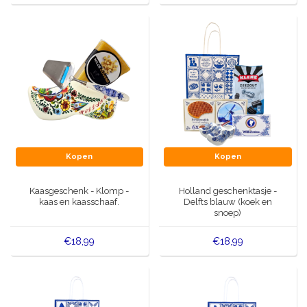
Kopen
Kopen
Kaasgeschenk - Klomp -
Holland geschenktasje -
kaas en kaasschaaf.
Delfts blauw (koek en
snoep)
€18,99
€18,99