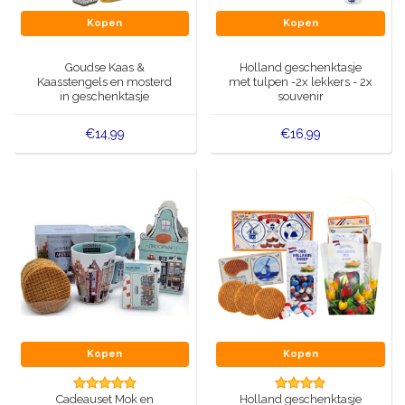
Kopen
Kopen
Goudse Kaas &
Holland geschenktasje
Kaasstengels en mosterd
met tulpen -2x lekkers - 2x
in geschenktasje
souvenir
€14,99
€16,99
Kopen
Kopen
Cadeauset Mok en
Holland geschenktasje