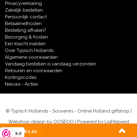
Wij begrijpen dat een cadeau op tijd moet aankomen;
Privacyverklaring
daarom levert Typisch Hollands uw bestelling altijd
Zakelijk bestellen.
de volgende werkdag (binnen Nederland).
Persoonlijk contact
Laat ons u helpen om van elk geefmoment een oer-
Betaalmethoden
Hollandse herinnering te maken!
Bestelling afhalen?
Bezorging & Kosten
Een klacht melden
Over Typisch Hollands
Algemene voorwaarden
Vandaag bestellen is vandaag verzonden.
Retouren en voorwaarden
Kortingscodes
Nieuws - Acties
© Typisch Hollands - Souvenirs - Online Holland giftshop |
Webshop design by
OOSEOO
| Powered by
Lightspeed
(0)
| €0,00
9,5