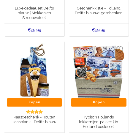
Muziekdoosjes
Luxe cadeauset Delfts
Geschenkkistje - Holland
Delfts blauwe magneten
blauw ( Mokken en
Delfts blauwe-geschenken
Wens & Ansichtkaarten
Stroopwafels)
Delfts blauwe Fashionitems
€29,99
€29,99
Koninghuis artikelen
Pins - Speldjes
Wandborden - Gekleurd en Delfts blauw
Peper en Zout stelletjes
Speelkaarten
Kopen
Kopen
Kaasgeschenk - Houten
Typisch Hollands
kaasplank - Delfts blauw
lekkernijen-pakket ( in
Holland postdoos)