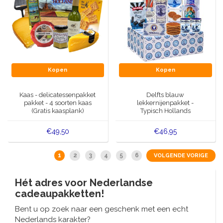
Kopen
Kopen
Kaas - delicatessenpakket
Delfts blauw
pakket - 4 soorten kaas
lekkernijenpakket -
(Gratis kaasplank)
Typisch Hollands
€49,50
€46,95
1
2
3
4
5
6
VOLGENDE VORIGE
Hét adres voor Nederlandse
cadeaupakketten!
Bent u op zoek naar een geschenk met een echt
Nederlands karakter?