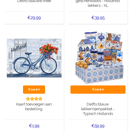
Delfts blauwe-thee
geschenkdoos - Hollands
lekkers - XL
€29,99
€39,95
Kopen
Kopen
Kaart toevoegen aan
Delfts blauw
bestelling.
lekkernijenpakket -
Typisch Hollands
€1,99
€59,99