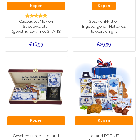
Kopen
Kopen
Cadeauset Mok en
Geschenkkistje -
Stroopwafels -
Ingeburgerd - Hollands
(gevelhuizen) met GRATIS
lekkers en gift
speelkaarten
€16,99
€29,99
Kopen
Kopen
Geschenkkistje - Holland
Holland POP-UP