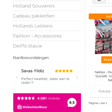
Holland Souvenirs
Cadeau pakketten
Ac
Hollands Lekkers
Fashion - Accessoires
Delfts blauw
Klantbeoordelingen
Kop
Nektas - Pa
Scarlett- 
fie
€11,99
Pagina 1 van 1