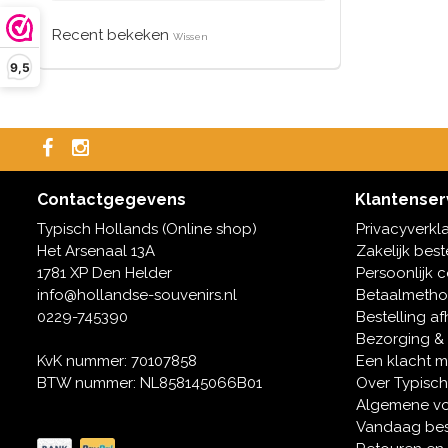
Recent bekeken
Wissen
9,5
Contactgegevens
Klantenser
Typisch Hollands (Online shop)
Privacyverkl
Het Arsenaal 13A
Zakelijk best
1781 XP Den Helder
Persoonlijk 
info@hollandse-souvenirs.nl
Betaalmeth
0229-745390
Bestelling af
Bezorging &
KvK nummer: 70107858
Een klacht 
BTW nummer: NL858145066B01
Over Typisch
Algemene v
Vandaag bes