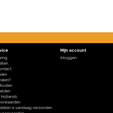
vice
Mijn account
aring
Inloggen
ellen.
contact
oden
halen?
 Kosten
melden
 Hollands
oorwaarden
tellen is vandaag verzonden.