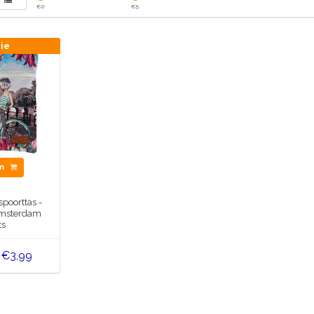
€
0
€
5
tie
en
spoorttas -
Amsterdam
ts
€3,99