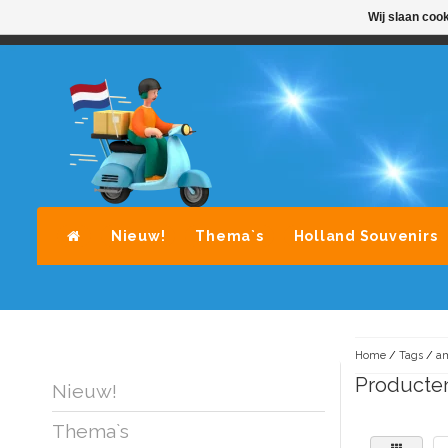
Wij slaan coo
STANDAARD LEVERING DOOR POST-NL
A
Nieuw!
Thema`s
Holland Souvenirs
Home
/
Tags
/
am
Producten
Nieuw!
Thema`s