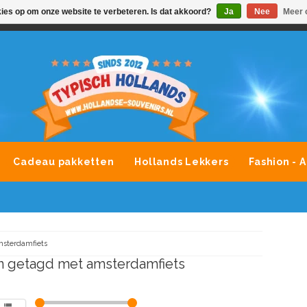
kies op om onze website te verbeteren. Is dat akkoord?
Ja
Nee
Meer 
VONDLEVERING MOGELIJK
ALLE MERKEN SOUVENIRS O
Cadeau pakketten
Hollands Lekkers
Fashion - 
sterdamfiets
 getagd met amsterdamfiets