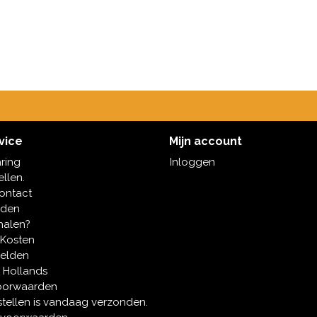
vice
Mijn account
aring
Inloggen
ellen.
contact
oden
halen?
 Kosten
melden
 Hollands
oorwaarden
tellen is vandaag verzonden.