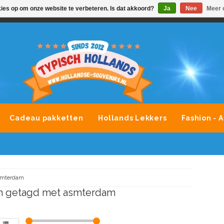
kies op om onze website te verbeteren. Is dat akkoord?
Ja
Nee
Meer 
VONDLEVERING MOGELIJK
ALLE MERKEN SOUVENIRS O
Cadeau pakketten
Hollands Lekkers
Fashion - 
smterdam
n getagd met asmterdam