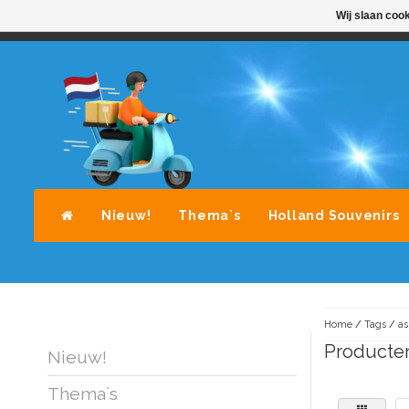
Wij slaan coo
STANDAARD LEVERING DOOR POST-NL
A
Nieuw!
Thema`s
Holland Souvenirs
Home
/
Tags
/
a
Producte
Nieuw!
Thema`s