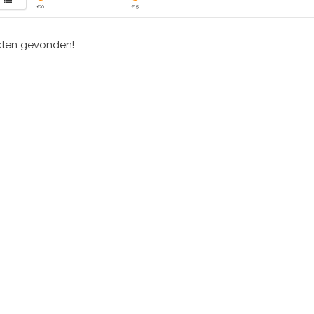
€
0
€
5
en gevonden!...