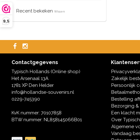
Recent bekeken
Wissen
9,5
Contactgegevens
Klantenser
Typisch Hollands (Online shop)
Privacyverkl
Het Arsenaal 13A
Zakelijk best
1781 XP Den Helder
Persoonlijk 
info@hollandse-souvenirs.nl
Betaalmeth
0229-745390
Bestelling af
Bezorging &
KvK nummer: 70107858
Een klacht 
BTW nummer: NL858145066B01
Over Typisch
Algemene v
Vandaag bes