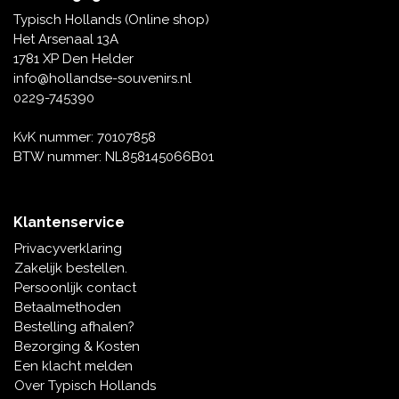
Tafelbellen
Oranje artikelen
Piet Mondriaan
Katoenen draagtassen
Rompers en Slabbetjes
Typisch Hollands (Online shop)
Maria Sibylla Merian
Opvouwbare Nylon tassen
Delfts blauwe wenskaarten
Waaiers
Het Arsenaal 13A
Jacob Marrel
Toilettassen - Make-up tassen
Mokken en Pullen
1781 XP Den Helder
Fabritius - Het puttertje
Delfts blauwe waxinehouders
info@hollandse-souvenirs.nl
Reis - Nekkussens
Sinterklaas
0229-745390
Delfts blauwe mokken en bekers
Boxershorts - Heren
Pillen en Spiegeldoosjes
KvK nummer: 70107858
BTW nummer: NL858145066B01
Delfts blauwe tegels
Nautische Souvenirs
Delfts blauw koffie-thee servies
Klantenservice
Theelepels en Schoteltjes
Privacyverklaring
Delfts blauwe vazen
Zakelijk bestellen.
Asbakken
Persoonlijk contact
Delfts blauwe schalen
Betaalmethoden
Geschenk-verpakkingen
Bestelling afhalen?
Delfts blauwe Peper en Zoutstellen
Bezorging & Kosten
Fotolijstjes
Een klacht melden
Over Typisch Hollands
Delfts blauwe servetten