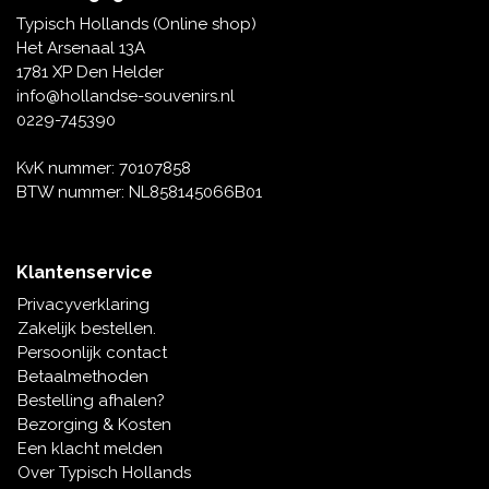
Tafelbellen
Oranje artikelen
Piet Mondriaan
Katoenen draagtassen
Rompers en Slabbetjes
Typisch Hollands (Online shop)
Maria Sibylla Merian
Opvouwbare Nylon tassen
Delfts blauwe wenskaarten
Waaiers
Het Arsenaal 13A
Jacob Marrel
Toilettassen - Make-up tassen
Mokken en Pullen
1781 XP Den Helder
Fabritius - Het puttertje
Delfts blauwe waxinehouders
info@hollandse-souvenirs.nl
Reis - Nekkussens
Sinterklaas
0229-745390
Delfts blauwe mokken en bekers
Boxershorts - Heren
Pillen en Spiegeldoosjes
KvK nummer: 70107858
BTW nummer: NL858145066B01
Delfts blauwe tegels
Nautische Souvenirs
Delfts blauw koffie-thee servies
Klantenservice
Theelepels en Schoteltjes
Privacyverklaring
Delfts blauwe vazen
Zakelijk bestellen.
Asbakken
Persoonlijk contact
Delfts blauwe schalen
Betaalmethoden
Geschenk-verpakkingen
Bestelling afhalen?
Delfts blauwe Peper en Zoutstellen
Bezorging & Kosten
Fotolijstjes
Een klacht melden
Over Typisch Hollands
Delfts blauwe servetten