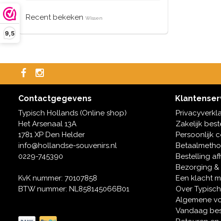
Recent bekeken
Wissen
9,5
Contactgegevens
Klantenser
Typisch Hollands (Online shop)
Privacyverkl
Het Arsenaal 13A
Zakelijk best
1781 XP Den Helder
Persoonlijk 
info@hollandse-souvenirs.nl
Betaalmeth
0229-745390
Bestelling af
Bezorging &
KvK nummer: 70107858
Een klacht 
BTW nummer: NL858145066B01
Over Typisch
Algemene v
Vandaag bes