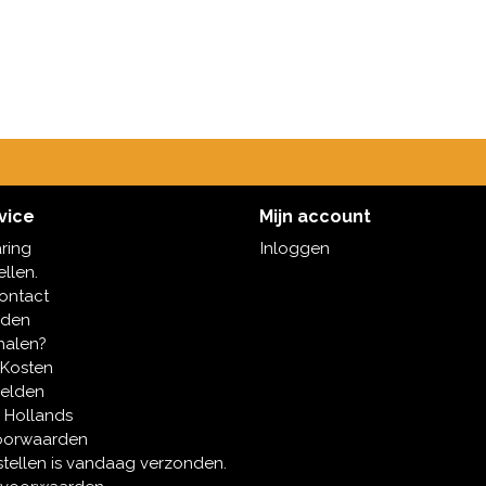
vice
Mijn account
aring
Inloggen
ellen.
contact
oden
halen?
 Kosten
melden
 Hollands
oorwaarden
tellen is vandaag verzonden.