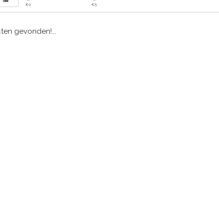
€
0
€
5
en gevonden!...