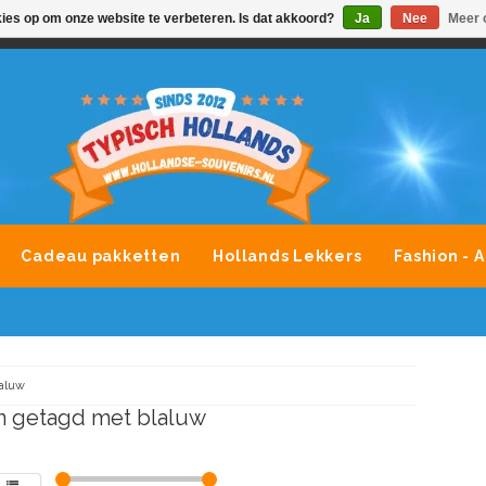
kies op om onze website te verbeteren. Is dat akkoord?
Ja
Nee
Meer 
VONDLEVERING MOGELIJK
ALLE MERKEN SOUVENIRS O
Cadeau pakketten
Hollands Lekkers
Fashion - 
aluw
n getagd met blaluw