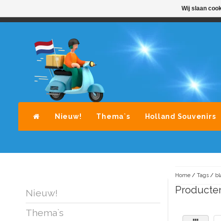
Wij slaan coo
STANDAARD LEVERING DOOR POST-NL
A
Nieuw!
Thema`s
Holland Souvenirs
Home
/
Tags
/
bl
Producte
Nieuw!
Thema`s