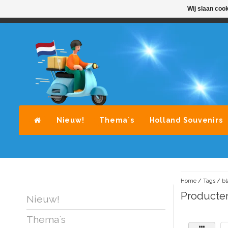
Wij slaan coo
STANDAARD LEVERING DOOR POST-NL
A
Nieuw!
Thema`s
Holland Souvenirs
Home
/
Tags
/
bl
Producten
Nieuw!
Thema`s