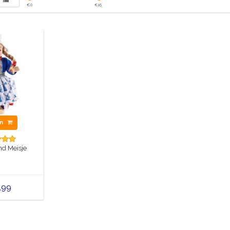
€
0
€
15
en
nd Meisje
,99