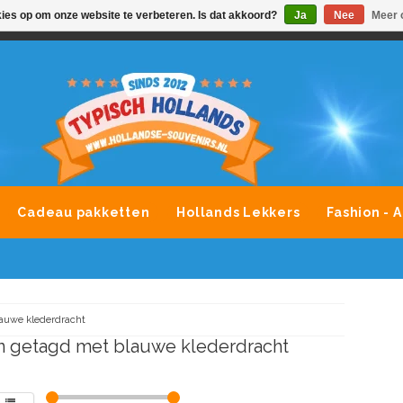
kies op om onze website te verbeteren. Is dat akkoord?
Ja
Nee
Meer 
VONDLEVERING MOGELIJK
ALLE MERKEN SOUVENIRS O
Cadeau pakketten
Hollands Lekkers
Fashion - 
auwe klederdracht
 getagd met blauwe klederdracht