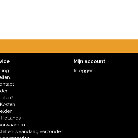
vice
Mijn account
aring
Inloggen
ellen.
contact
oden
halen?
 Kosten
melden
 Hollands
oorwaarden
tellen is vandaag verzonden.