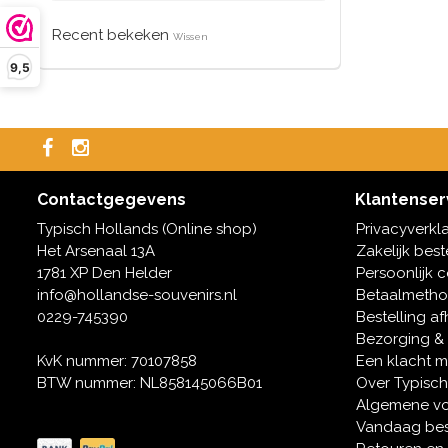
Recent bekeken
Wissen
9,5
Contactgegevens
Klantenser
Typisch Hollands (Online shop)
Privacyverkl
Het Arsenaal 13A
Zakelijk best
1781 XP Den Helder
Persoonlijk 
info@hollandse-souvenirs.nl
Betaalmeth
0229-745390
Bestelling af
Bezorging &
KvK nummer: 70107858
Een klacht 
BTW nummer: NL858145066B01
Over Typisch
Algemene v
Vandaag bes