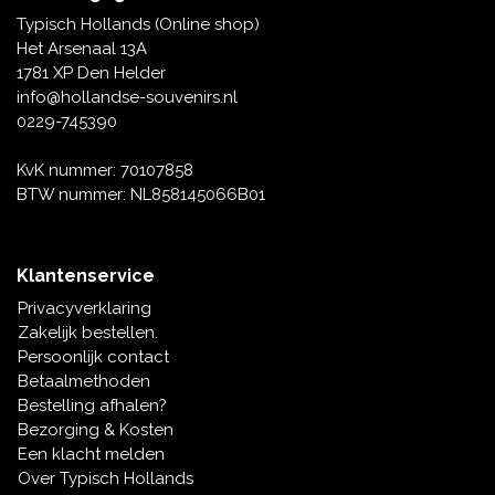
Tafelbellen
Oranje artikelen
Piet Mondriaan
Katoenen draagtassen
Rompers en Slabbetjes
Typisch Hollands (Online shop)
Maria Sibylla Merian
Opvouwbare Nylon tassen
Delfts blauwe wenskaarten
Waaiers
Het Arsenaal 13A
Jacob Marrel
Toilettassen - Make-up tassen
Mokken en Pullen
1781 XP Den Helder
Fabritius - Het puttertje
Delfts blauwe waxinehouders
info@hollandse-souvenirs.nl
Reis - Nekkussens
Sinterklaas
0229-745390
Delfts blauwe mokken en bekers
Boxershorts - Heren
Pillen en Spiegeldoosjes
KvK nummer: 70107858
BTW nummer: NL858145066B01
Delfts blauwe tegels
Nautische Souvenirs
Delfts blauw koffie-thee servies
Klantenservice
Theelepels en Schoteltjes
Privacyverklaring
Delfts blauwe vazen
Zakelijk bestellen.
Asbakken
Persoonlijk contact
Delfts blauwe schalen
Betaalmethoden
Geschenk-verpakkingen
Bestelling afhalen?
Delfts blauwe Peper en Zoutstellen
Bezorging & Kosten
Fotolijstjes
Een klacht melden
Over Typisch Hollands
Delfts blauwe servetten