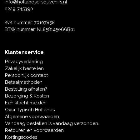
Muziekdoosjes
info@hollandse-souvenirs.nl
0229-745390
Delfts blauwe magneten
Wens & Ansichtkaarten
KvK nummer: 70107858
Delfts blauwe Fashionitems
BTW nummer: NL858145066B01
Koninghuis artikelen
Pins - Speldjes
Klantenservice
Privacyverklaring
Wandborden - Gekleurd en Delfts blauw
Zakelijk bestellen.
Persoonlijk contact
Peper en Zout stelletjes
Betaalmethoden
Bestelling afhalen?
Speelkaarten
Bezorging & Kosten
Een klacht melden
Over Typisch Hollands
Algemene voorwaarden
Vandaag bestellen is vandaag verzonden.
Retouren en voorwaarden
Kortingscodes