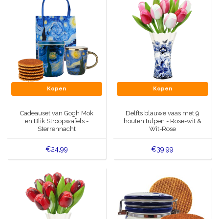
Kopen
Kopen
Cadeauset van Gogh Mok
Delfts blauwe vaas met 9
en Blik Stroopwafels -
houten tulpen - Rose-wit &
Sterrennacht
Wit-Rose
€24,99
€39,99