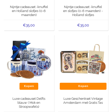
Muziekdoosjes
Nijntje cadeauset -knuffel
Nijntje cadeauset -knuffel
Delfts blauwe magneten
en Holland slofjes (0-6
en slofjes (0-6 maanden) -
Wens & Ansichtkaarten
maanden)
Holland slofjes
Delfts blauwe Fashionitems
€35,00
€35,00
Koninghuis artikelen
Pins - Speldjes
Wandborden - Gekleurd en Delfts blauw
Peper en Zout stelletjes
Speelkaarten
Kopen
Kopen
Luxe cadeauset Delfts
Luxe Geschenkset Vintage
blauw ( Mok en
Amsterdam met Gratis Tas
Stroopwafels)