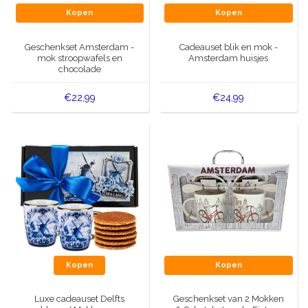
Kopen
Kopen
Geschenkset Amsterdam -
Cadeauset blik en mok -
mok stroopwafels en
Amsterdam huisjes
chocolade
€22,99
€24,99
Kopen
Kopen
Luxe cadeauset Delfts
Geschenkset van 2 Mokken