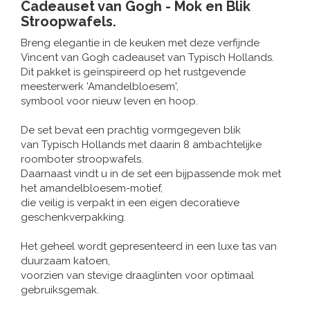
Muziekdoosjes
Cadeauset van Gogh - Mok en Blik
Stroopwafels.
Delfts blauwe magneten
Wens & Ansichtkaarten
Breng elegantie in de keuken met deze verfijnde
Vincent van Gogh cadeauset van Typisch Hollands.
Delfts blauwe Fashionitems
Koninghuis artikelen
Dit pakket is geïnspireerd op het rustgevende
meesterwerk 'Amandelbloesem',
symbool voor nieuw leven en hoop.
Pins - Speldjes
De set bevat een prachtig vormgegeven blik
Wandborden - Gekleurd en Delfts blauw
van Typisch Hollands met daarin 8 ambachtelijke
roomboter stroopwafels.
Daarnaast vindt u in de set een bijpassende mok met
Peper en Zout stelletjes
het amandelbloesem-motief,
die veilig is verpakt in een eigen decoratieve
Speelkaarten
geschenkverpakking.
Het geheel wordt gepresenteerd in een luxe tas van
duurzaam katoen,
voorzien van stevige draaglinten voor optimaal
gebruiksgemak.