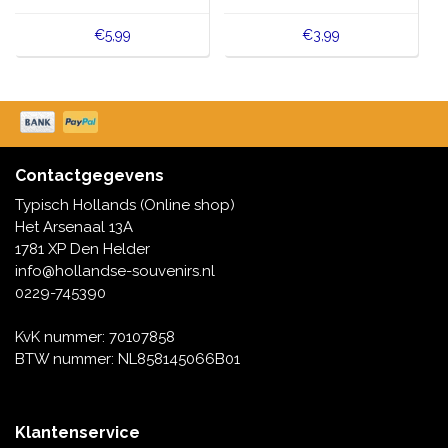
€5,99
€3,99
Contactgegevens
Typisch Hollands (Online shop)
Het Arsenaal 13A
1781 XP Den Helder
info@hollandse-souvenirs.nl
0229-745390
KvK nummer: 70107858
BTW nummer: NL858145066B01
Klantenservice