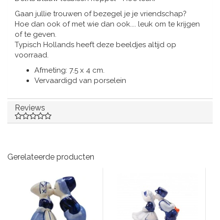
Muziekdoosjes
Gaan jullie trouwen of bezegel je je vriendschap?
Delfts blauwe magneten
Hoe dan ook of met wie dan ook.... leuk om te krijgen
Wens & Ansichtkaarten
of te geven.
Delfts blauwe Fashionitems
Typisch Hollands heeft deze beeldjes altijd op
Koninghuis artikelen
voorraad.
Afmeting: 7.5 x 4 cm.
Pins - Speldjes
Vervaardigd van porselein
Wandborden - Gekleurd en Delfts blauw
Reviews
Peper en Zout stelletjes
Speelkaarten
Gerelateerde producten