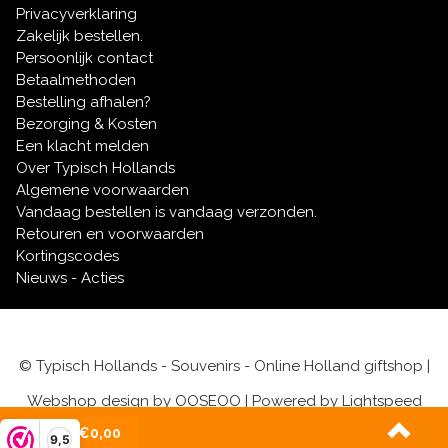
Privacyverklaring
Zakelijk bestellen.
Persoonlijk contact
Betaalmethoden
Bestelling afhalen?
Bezorging & Kosten
Een klacht melden
Over Typisch Hollands
Algemene voorwaarden
Vandaag bestellen is vandaag verzonden.
Retouren en voorwaarden
Kortingscodes
Nieuws - Acties
© Typisch Hollands - Souvenirs - Online Holland giftshop |
Webshop design by
OOSEOO
| Powered by
Lightspeed
(0)
| €0,00
9,5