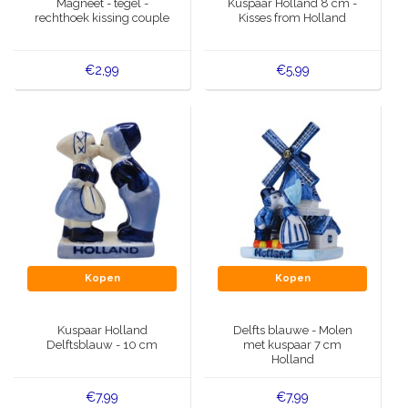
Magneet - tegel -
Kuspaar Holland 8 cm -
rechthoek kissing couple
Kisses from Holland
€2,99
€5,99
Kopen
Kopen
Kuspaar Holland
Delfts blauwe - Molen
Delftsblauw - 10 cm
met kuspaar 7 cm
Holland
€7,99
€7,99