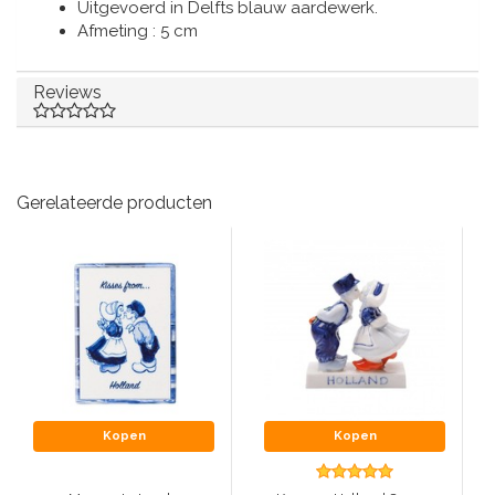
Muziekdoosjes
Uitgevoerd in Delfts blauw aardewerk.
Afmeting : 5 cm
Delfts blauwe magneten
Wens & Ansichtkaarten
Reviews
Delfts blauwe Fashionitems
Koninghuis artikelen
Pins - Speldjes
Gerelateerde producten
Wandborden - Gekleurd en Delfts blauw
Peper en Zout stelletjes
Speelkaarten
Kopen
Kopen