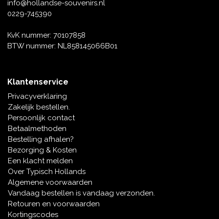
Muziekdoosjes
info@hollandse-souvenirs.nl
0229-745390
Delfts blauwe magneten
Wens & Ansichtkaarten
KvK nummer: 70107858
Delfts blauwe Fashionitems
BTW nummer: NL858145066B01
Koninghuis artikelen
Pins - Speldjes
Klantenservice
Privacyverklaring
Wandborden - Gekleurd en Delfts blauw
Zakelijk bestellen.
Persoonlijk contact
Peper en Zout stelletjes
Betaalmethoden
Bestelling afhalen?
Speelkaarten
Bezorging & Kosten
Een klacht melden
Over Typisch Hollands
Algemene voorwaarden
Vandaag bestellen is vandaag verzonden.
Retouren en voorwaarden
Kortingscodes