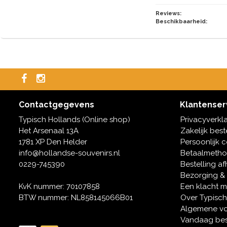
Reviews:
Beschikbaarheid:
Contactgegevens
Klantenser
Typisch Hollands (Online shop)
Privacyverkl
Het Arsenaal 13A
Zakelijk best
1781 XP Den Helder
Persoonlijk 
info@hollandse-souvenirs.nl
Betaalmeth
0229-745390
Bestelling af
Bezorging &
KvK nummer: 70107858
Een klacht 
BTW nummer: NL858145066B01
Over Typisch
Algemene v
Vandaag bes