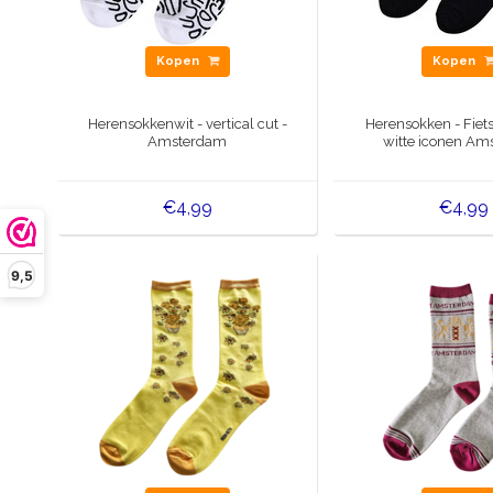
Kopen
Kopen
Herensokkenwit - vertical cut -
Herensokken - Fiet
Amsterdam
witte iconen Am
€4,99
€4,99
9,5