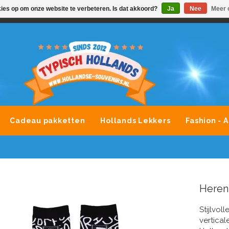
kies op om onze website te verbeteren. Is dat akkoord?
Ja
Nee
Meer 
VONDLEVERING MOGELIJK
ALLE MERKEN SOUVENIRS O
Cadeau pakketten
Hollands Lekkers
Fashion - 
Heren
Stijlvol
vertica