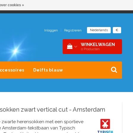
over cookies »
NDER 1 DAK
SNEL CONTACT 0229-745390
Nederlands
€
Inloggen
|
Registreren
WINKELWAGEN
0
Producten
Accessoires
Delfts blauw
sokken zwart vertical cut - Amsterdam
le zwarte herensokken met een sportieve
le Amsterdam-tekstbaan van Typisch