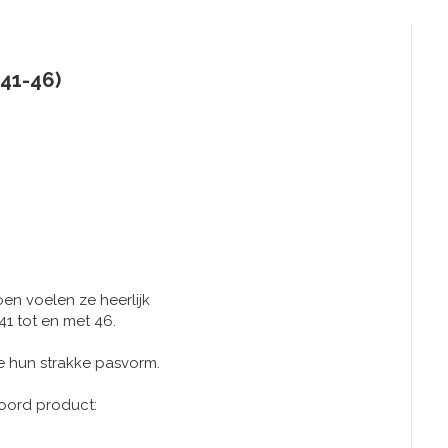
41-46)
n voelen ze heerlijk
1 tot en met 46.
e hun strakke pasvorm.
oord product: