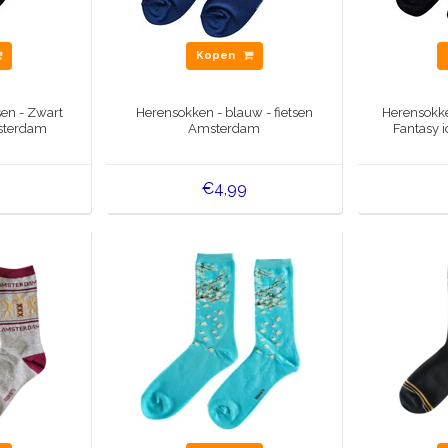
Kopen
sen - Zwart
Herensokken - blauw - fietsen
Herensokken
sterdam
Amsterdam
Fantasy 
€4,99