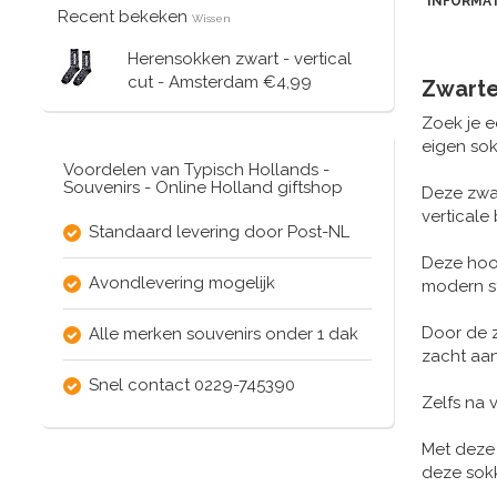
INFORMAT
Recent bekeken
Wissen
Herensokken zwart - vertical
cut - Amsterdam
€4,99
Zwarte
Zoek je e
eigen so
Voordelen van Typisch Hollands -
Souvenirs - Online Holland giftshop
Deze zwar
verticale
Standaard levering door Post-NL
Deze hoo
Avondlevering mogelijk
modern s
Door de 
Alle merken souvenirs onder 1 dak
zacht aan
Snel contact 0229-745390
Zelfs na 
Met deze
deze sokk