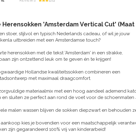
IE
REVIEWS
 Herensokken 'Amsterdam Vertical Cut' (Maat 
en stoer, stijlvol en typisch Nederlands cadeau, of wil je jouw
kkenla uitbreiden met een Amsterdamse touch?
te herensokken met de tekst 'Amsterdam' in een strakke,
 baan zijn ontzettend leuk om te geven én te krijgen!
gwaardige Hollandse kwaliteitssokken combineren een
tadsontwerp met maximaal draagcomfort.
zorgvuldige materiaalmix met een hoog aandeel ademend katoe
 en sluiten ze perfect aan rond de voet voor de schoenmaten 4
vele malen wassen blijven de sokken diepzwart en behouden z
 aankoop kies je bovendien voor een maatschappelijk verantw
en zijn gegarandeerd 100% vrij van kinderarbeid!