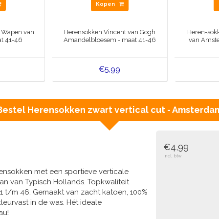
Kopen
 - Wapen van
Herensokken Vincent van Gogh
Heren-sok
t 41-46
Amandelbloesem - maat 41-46
van Amste
€5,99
Bestel
Herensokken zwart vertical cut - Amsterda
€4,99
Incl. btw
erensokken met een sportieve verticale
n van Typisch Hollands. Topkwaliteit
1 t/m 46. Gemaakt van zacht katoen, 100%
kleurvast in de was. Hét ideale
au!