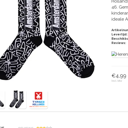
Holland
46. Gem
kinderar
ideale 
Artikelnu
Levertijd:
Beschikba
Reviews:
€4,99
Incl. btw