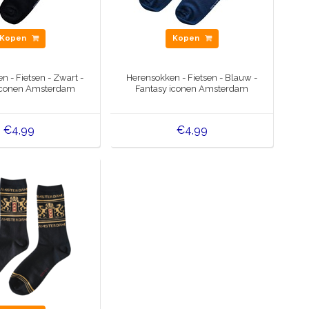
Kopen
Kopen
 - Fietsen - Zwart -
Herensokken - Fietsen - Blauw -
iconen Amsterdam
Fantasy iconen Amsterdam
€4,99
€4,99