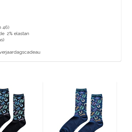
m 46)
de 2% elastan
as)
f verjaardagscadeau