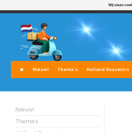
Wij slaan coo
STANDAARD LEVERING DOOR POST-NL
A
Nieuw!
Thema`s
Holland Souvenirs
Nieuw!
Thema`s