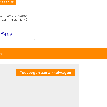
Kopen
ken - Zwart - Wapen
rdam - maat 41-46
€4,99
m