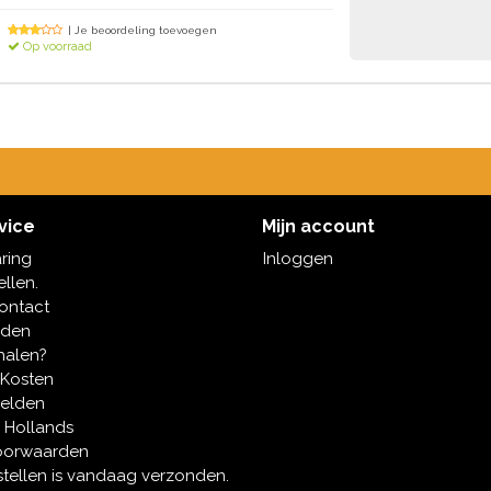
| Je beoordeling toevoegen
Op voorraad
vice
Mijn account
aring
Inloggen
ellen.
contact
oden
halen?
 Kosten
melden
 Hollands
oorwaarden
tellen is vandaag verzonden.