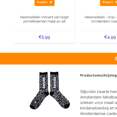
Kopen
Kopen
Herensokken Vincent van Gogh
Herensokken - Grijs
zonnebloemen maat 41-46
Amsterdam maa
€5,99
€4,99
Productomschrijving
Stijlvolle zwarte h
Amsterdam-tekstbaa
sokken voor maat 4
kinderarbeidvrij en 
Amsterdamse cade