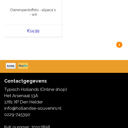
Muziekdoosjes
Dierenpantoffels - alpaca`s
Delfts blauwe magneten
- wit
Wens & Ansichtkaarten
Delfts blauwe Fashionitems
Koninghuis artikelen
€14,99
Pins - Speldjes
1
Wandborden - Gekleurd en Delfts blauw
Peper en Zout stelletjes
Contactgegevens
Speelkaarten
Typisch Hollands (Online shop)
Het Arsenaal 13A
1781 XP Den Helder
info@hollandse-souvenirs.nl
0229-745390
KvK nummer: 70107858