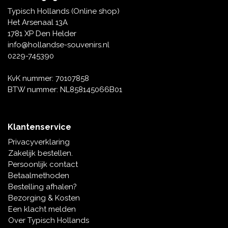
Tafelbellen
Oranje artikelen
Piet Mondriaan
Katoenen draagtassen
Rompers en Slabbetjes
Typisch Hollands (Online shop)
Maria Sibylla Merian
Opvouwbare Nylon tassen
Delfts blauwe wenskaarten
Waaiers
Het Arsenaal 13A
Jacob Marrel
Toilettassen - Make-up tassen
Mokken en Pullen
1781 XP Den Helder
Fabritius - Het puttertje
Delfts blauwe waxinehouders
info@hollandse-souvenirs.nl
Reis - Nekkussens
Sinterklaas
0229-745390
Delfts blauwe mokken en bekers
Boxershorts - Heren
Pillen en Spiegeldoosjes
KvK nummer: 70107858
BTW nummer: NL858145066B01
Delfts blauwe tegels
Nautische Souvenirs
Delfts blauw koffie-thee servies
Klantenservice
Theelepels en Schoteltjes
Privacyverklaring
Delfts blauwe vazen
Zakelijk bestellen.
Asbakken
Persoonlijk contact
Delfts blauwe schalen
Betaalmethoden
Geschenk-verpakkingen
Bestelling afhalen?
Delfts blauwe Peper en Zoutstellen
Bezorging & Kosten
Fotolijstjes
Een klacht melden
Over Typisch Hollands
Delfts blauwe servetten