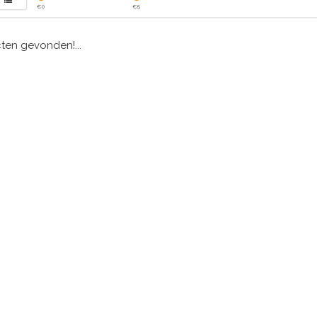
€
0
€
5
en gevonden!...