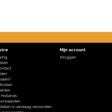
vice
Mijn account
aring
Inloggen
ellen.
contact
oden
halen?
 Kosten
melden
 Hollands
oorwaarden
tellen is vandaag verzonden.