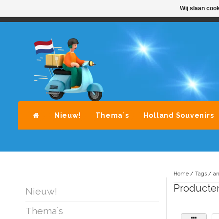
Wij slaan coo
STANDAARD LEVERING DOOR POST-NL
A
Nieuw!
Thema`s
Holland Souvenirs
Home
/
Tags
/
an
Producten
Nieuw!
Thema`s