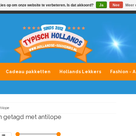
kies op om onze website te verbeteren. Is dat akkoord?
Ja
Nee
Meer 
VONDLEVERING MOGELIJK
ALLE MERKEN SOUVENIRS O
Cadeau pakketten
Hollands Lekkers
Fashion - 
tilope
 getagd met antilope