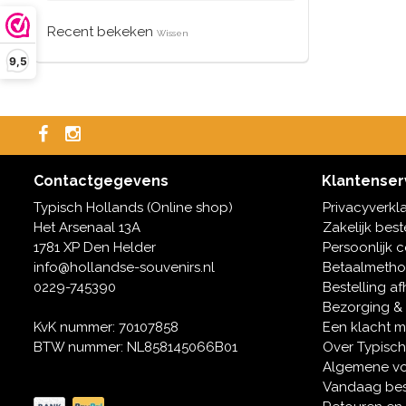
Recent bekeken
Wissen
9,5
Contactgegevens
Klantenser
Typisch Hollands (Online shop)
Privacyverkl
Het Arsenaal 13A
Zakelijk best
1781 XP Den Helder
Persoonlijk 
info@hollandse-souvenirs.nl
Betaalmeth
0229-745390
Bestelling af
Bezorging &
KvK nummer: 70107858
Een klacht 
BTW nummer: NL858145066B01
Over Typisch
Algemene v
Vandaag bes