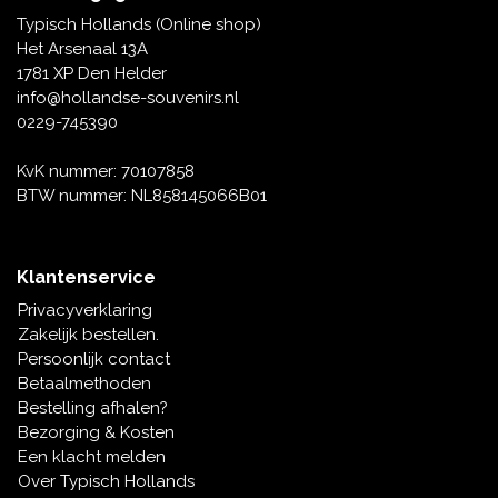
Tafelbellen
Oranje artikelen
Piet Mondriaan
Katoenen draagtassen
Rompers en Slabbetjes
Typisch Hollands (Online shop)
Maria Sibylla Merian
Opvouwbare Nylon tassen
Delfts blauwe wenskaarten
Waaiers
Het Arsenaal 13A
Jacob Marrel
Toilettassen - Make-up tassen
Mokken en Pullen
1781 XP Den Helder
Fabritius - Het puttertje
Delfts blauwe waxinehouders
info@hollandse-souvenirs.nl
Reis - Nekkussens
Sinterklaas
0229-745390
Delfts blauwe mokken en bekers
Boxershorts - Heren
Pillen en Spiegeldoosjes
KvK nummer: 70107858
BTW nummer: NL858145066B01
Delfts blauwe tegels
Nautische Souvenirs
Delfts blauw koffie-thee servies
Klantenservice
Theelepels en Schoteltjes
Privacyverklaring
Delfts blauwe vazen
Zakelijk bestellen.
Asbakken
Persoonlijk contact
Delfts blauwe schalen
Betaalmethoden
Geschenk-verpakkingen
Bestelling afhalen?
Delfts blauwe Peper en Zoutstellen
Bezorging & Kosten
Fotolijstjes
Een klacht melden
Over Typisch Hollands
Delfts blauwe servetten