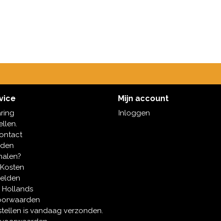
vice
Mijn account
aring
Inloggen
ellen.
contact
oden
halen?
 Kosten
melden
 Hollands
oorwaarden
tellen is vandaag verzonden.