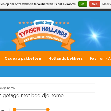
kies op om onze website te verbeteren. Is dat akkoord?
Ja
Nee
Meer 
VONDLEVERING MOGELIJK
ALLE MERKEN SOUVENIRS O
Cadeau pakketten
Hollands Lekkers
Fashion - 
eldje homo
n getagd met beeldje homo