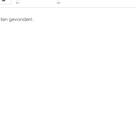
€
0
€
5
en gevonden!...