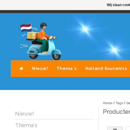
Wij slaan coo
STANDAARD LEVERING DOOR POST-NL
A
Nieuw!
Thema`s
Holland Souvenirs
Home
/
Tags
/
be
Producte
Nieuw!
Thema`s