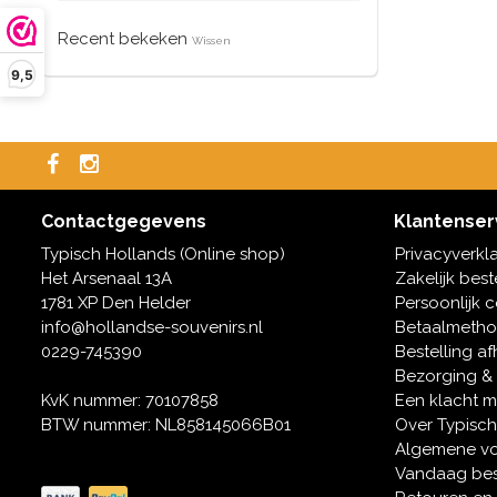
Recent bekeken
Wissen
9,5
Contactgegevens
Klantenser
Typisch Hollands (Online shop)
Privacyverkl
Het Arsenaal 13A
Zakelijk best
1781 XP Den Helder
Persoonlijk 
info@hollandse-souvenirs.nl
Betaalmeth
0229-745390
Bestelling af
Bezorging &
KvK nummer: 70107858
Een klacht 
BTW nummer: NL858145066B01
Over Typisch
Algemene v
Vandaag bes