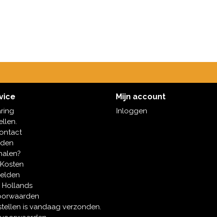
vice
Mijn account
aring
Inloggen
ellen.
contact
oden
halen?
 Kosten
melden
 Hollands
oorwaarden
tellen is vandaag verzonden.