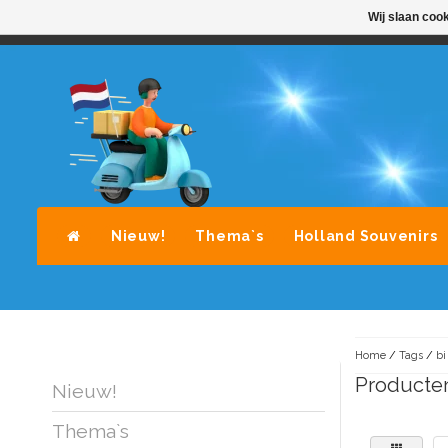
Wij slaan coo
STANDAARD LEVERING DOOR POST-NL
A
Nieuw!
Thema`s
Holland Souvenirs
Home
/
Tags
/
bi
Producten
Nieuw!
Thema`s