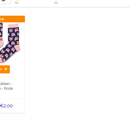
€
0
€
5
tie
en
kken -
s - Roze
€2,00