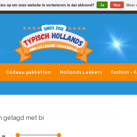
kies op om onze website te verbeteren. Is dat akkoord?
Ja
Nee
Meer 
VONDLEVERING MOGELIJK
ALLE MERKEN SOUVENIRS O
Cadeau pakketten
Hollands Lekkers
Fashion - 
 getagd met bi