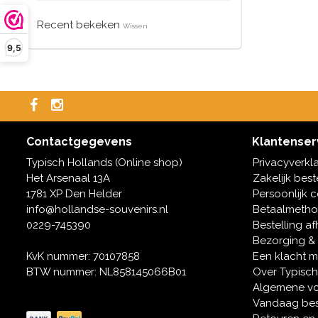
Recent bekeken
Wissen
9,5
Contactgegevens
Klantenser
Typisch Hollands (Online shop)
Privacyverkl
Het Arsenaal 13A
Zakelijk best
1781 XP Den Helder
Persoonlijk 
info@hollandse-souvenirs.nl
Betaalmeth
0229-745390
Bestelling af
Bezorging &
KvK nummer: 70107858
Een klacht 
BTW nummer: NL858145066B01
Over Typisch
Algemene v
Vandaag bes