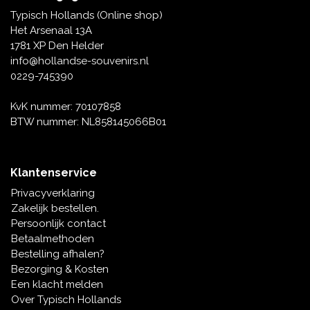
Tafelbellen
Oranje artikelen
Piet Mondriaan
Katoenen draagtassen
Rompers en Slabbetjes
Typisch Hollands (Online shop)
Maria Sibylla Merian
Opvouwbare Nylon tassen
Delfts blauwe wenskaarten
Waaiers
Het Arsenaal 13A
Jacob Marrel
Toilettassen - Make-up tassen
Mokken en Pullen
1781 XP Den Helder
Fabritius - Het puttertje
Delfts blauwe waxinehouders
info@hollandse-souvenirs.nl
Reis - Nekkussens
Sinterklaas
0229-745390
Delfts blauwe mokken en bekers
Boxershorts - Heren
Pillen en Spiegeldoosjes
KvK nummer: 70107858
BTW nummer: NL858145066B01
Delfts blauwe tegels
Nautische Souvenirs
Delfts blauw koffie-thee servies
Klantenservice
Theelepels en Schoteltjes
Privacyverklaring
Delfts blauwe vazen
Zakelijk bestellen.
Asbakken
Persoonlijk contact
Delfts blauwe schalen
Betaalmethoden
Geschenk-verpakkingen
Bestelling afhalen?
Delfts blauwe Peper en Zoutstellen
Bezorging & Kosten
Fotolijstjes
Een klacht melden
Over Typisch Hollands
Delfts blauwe servetten