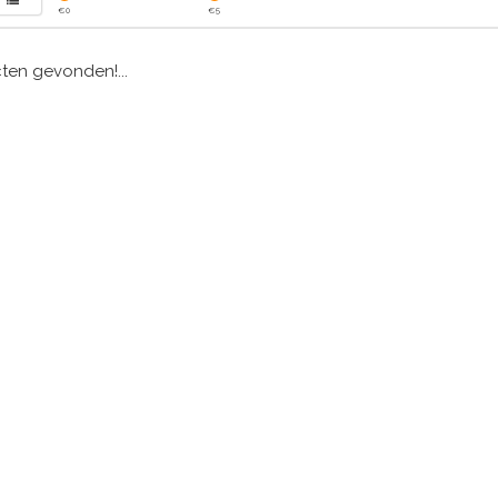
€
0
€
5
en gevonden!...