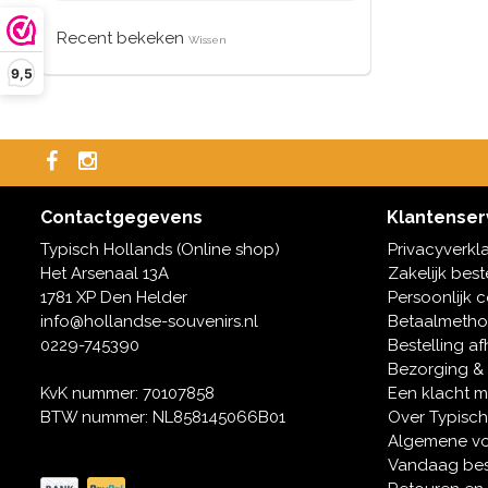
Recent bekeken
Wissen
9,5
Contactgegevens
Klantenser
Typisch Hollands (Online shop)
Privacyverkl
Het Arsenaal 13A
Zakelijk best
1781 XP Den Helder
Persoonlijk 
info@hollandse-souvenirs.nl
Betaalmeth
0229-745390
Bestelling af
Bezorging &
KvK nummer: 70107858
Een klacht 
BTW nummer: NL858145066B01
Over Typisch
Algemene v
Vandaag bes