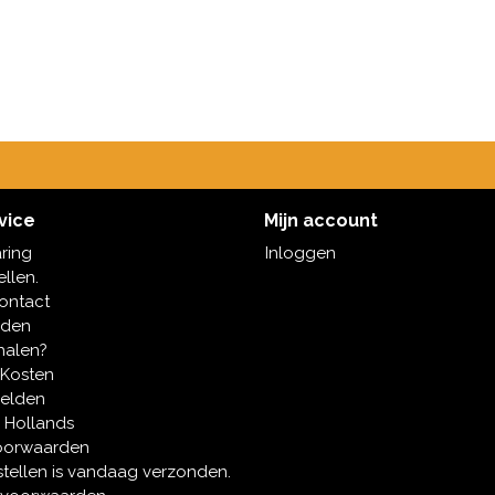
vice
Mijn account
aring
Inloggen
ellen.
contact
oden
halen?
 Kosten
melden
 Hollands
oorwaarden
tellen is vandaag verzonden.