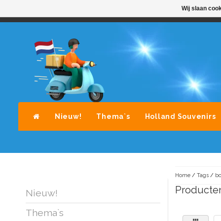
Wij slaan coo
STANDAARD LEVERING DOOR POST-NL
A
Nieuw!
Thema`s
Holland Souvenirs
Home
/
Tags
/
bo
Producte
Nieuw!
Thema`s