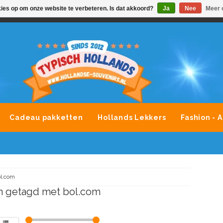
kies op om onze website te verbeteren. Is dat akkoord?
Ja
Nee
Meer 
VONDLEVERING MOGELIJK
ALLE MERKEN SOUVENIRS O
Cadeau pakketten
Hollands Lekkers
Fashion - 
l.com
n getagd met bol.com