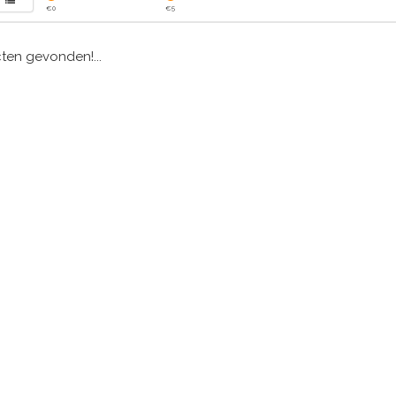
€
0
€
5
en gevonden!...