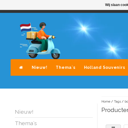
Wij slaan coo
STANDAARD LEVERING DOOR POST-NL
A
Nieuw!
Thema`s
Holland Souvenirs
Home
/
Tags
/
bo
Producte
Nieuw!
Thema`s