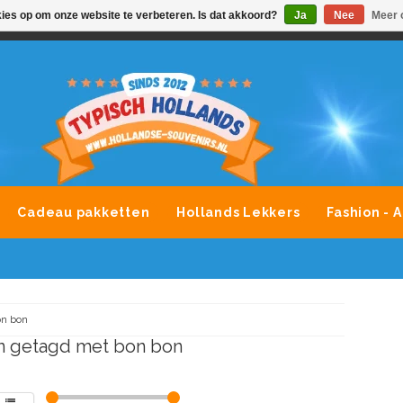
kies op om onze website te verbeteren. Is dat akkoord?
Ja
Nee
Meer 
VONDLEVERING MOGELIJK
ALLE MERKEN SOUVENIRS O
Cadeau pakketten
Hollands Lekkers
Fashion - 
n bon
n getagd met bon bon