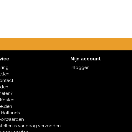
vice
Mijn account
aring
Inloggen
ellen.
contact
oden
halen?
 Kosten
melden
 Hollands
oorwaarden
tellen is vandaag verzonden.