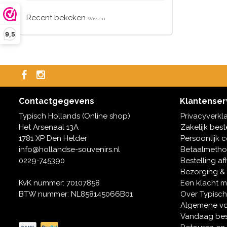
Recent bekeken
Wissen
9,5
Contactgegevens
Klantenser
Typisch Hollands (Online shop)
Privacyverkl
Het Arsenaal 13A
Zakelijk best
1781 XP Den Helder
Persoonlijk 
info@hollandse-souvenirs.nl
Betaalmeth
0229-745390
Bestelling af
Bezorging &
KvK nummer: 70107858
Een klacht 
BTW nummer: NL858145066B01
Over Typisch
Algemene v
Vandaag bes