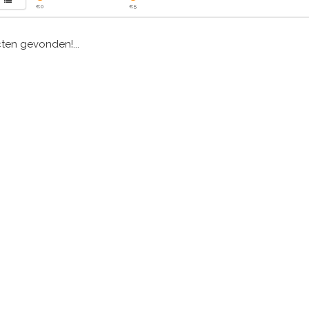
€
0
€
5
en gevonden!...