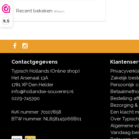
Recent bekeken
Wissen
9,5
Contactgegevens
Klantenser
Typisch Hollands (Online shop)
Privacyverkl
Het Arsenaal 13A
Zakelijk best
1781 XP Den Helder
Persoonlijk 
info@hollandse-souvenirs.nl
Betaalmeth
0229-745390
Bestelling af
Bezorging &
KvK nummer: 70107858
Een klacht 
BTW nummer: NL858145066B01
Over Typisch
Algemene v
Vandaag bes