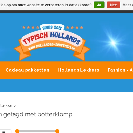
kies op om onze website te verbeteren. Is dat akkoord?
Ja
Nee
Meer 
VONDLEVERING MOGELIJK
ALLE MERKEN SOUVENIRS O
Cadeau pakketten
Hollands Lekkers
Fashion - 
tterklomp
n getagd met botterklomp