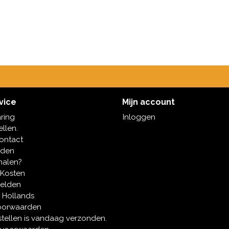
vice
Mijn account
aring
Inloggen
ellen.
contact
oden
halen?
 Kosten
melden
 Hollands
oorwaarden
tellen is vandaag verzonden.