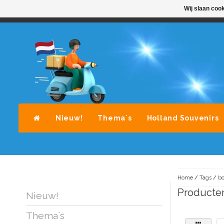
Wij slaan coo
STANDAARD LEVERING DOOR POST-NL
A
Nieuw!
Thema`s
Holland Souvenirs
Home
/
Tags
/
bo
Producte
Nieuw!
Thema`s