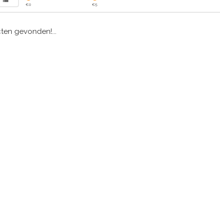
€
0
€
5
en gevonden!...