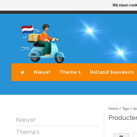
Wij slaan coo
STANDAARD LEVERING DOOR POST-NL
A
Nieuw!
Thema`s
Holland Souvenirs
Home
/
Tags
/
b
Producte
Nieuw!
Thema`s