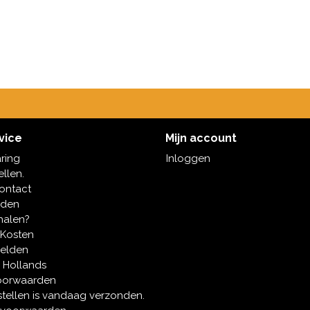
vice
Mijn account
aring
Inloggen
ellen.
contact
oden
halen?
 Kosten
melden
 Hollands
oorwaarden
tellen is vandaag verzonden.