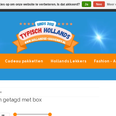
kies op om onze website te verbeteren. Is dat akkoord?
Ja
Nee
Meer 
VONDLEVERING MOGELIJK
ALLE MERKEN SOUVENIRS O
Cadeau pakketten
Hollands Lekkers
Fashion - 
ox
n getagd met box