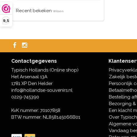
Recent bekeken
Wissen
9,5
Contactgegevens
Klantenser
Typisch Hollands (Online shop)
Privacyverkl
Het Arsenaal 13A
Zakelijk best
1781 XP Den Helder
Persoonlijk 
info@hollandse-souvenirs.nl
Betaalmeth
0229-745390
Bestelling af
Bezorging &
KvK nummer: 70107858
Een klacht 
BTW nummer: NL858145066B01
Over Typisch
Algemene v
Vandaag bes