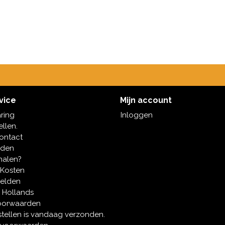
vice
Mijn account
aring
Inloggen
ellen.
contact
oden
halen?
 Kosten
melden
 Hollands
oorwaarden
tellen is vandaag verzonden.