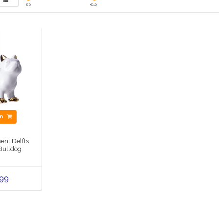
€
0
€
10
en
ent Delfts
Bulldog
,99