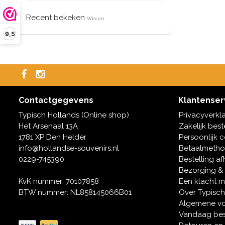
Recent bekeken
Wissen
9,5
Contactgegevens
Klantenser
Typisch Hollands (Online shop)
Privacyverkl
Het Arsenaal 13A
Zakelijk best
1781 XP Den Helder
Persoonlijk 
info@hollandse-souvenirs.nl
Betaalmeth
0229-745390
Bestelling af
Bezorging &
KvK nummer: 70107858
Een klacht 
BTW nummer: NL858145066B01
Over Typisch
Algemene v
Vandaag bes