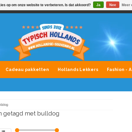
kies op om onze website te verbeteren. Is dat akkoord?
Ja
Nee
Meer 
VONDLEVERING MOGELIJK
ALLE MERKEN SOUVENIRS O
Cadeau pakketten
Hollands Lekkers
Fashion - 
lldog
n getagd met bulldog