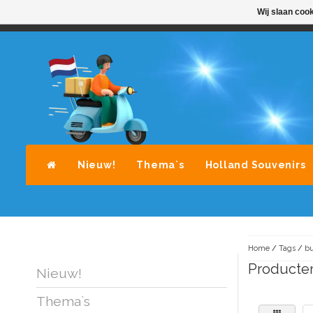
Wij slaan coo
STANDAARD LEVERING DOOR POST-NL
A
Nieuw!
Thema`s
Holland Souvenirs
Home
/
Tags
/
bu
Producte
Nieuw!
Thema`s