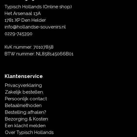
Tafelbellen
Oranje artikelen
Piet Mondriaan
Katoenen draagtassen
Rompers en Slabbetjes
Typisch Hollands (Online shop)
Maria Sibylla Merian
Opvouwbare Nylon tassen
Delfts blauwe wenskaarten
Waaiers
Het Arsenaal 13A
Jacob Marrel
Toilettassen - Make-up tassen
Mokken en Pullen
1781 XP Den Helder
Fabritius - Het puttertje
Delfts blauwe waxinehouders
info@hollandse-souvenirs.nl
Reis - Nekkussens
Sinterklaas
0229-745390
Delfts blauwe mokken en bekers
Boxershorts - Heren
Pillen en Spiegeldoosjes
KvK nummer: 70107858
BTW nummer: NL858145066B01
Delfts blauwe tegels
Nautische Souvenirs
Delfts blauw koffie-thee servies
Klantenservice
Theelepels en Schoteltjes
Privacyverklaring
Delfts blauwe vazen
Zakelijk bestellen.
Asbakken
Persoonlijk contact
Delfts blauwe schalen
Betaalmethoden
Geschenk-verpakkingen
Bestelling afhalen?
Delfts blauwe Peper en Zoutstellen
Bezorging & Kosten
Fotolijstjes
Een klacht melden
Over Typisch Hollands
Delfts blauwe servetten