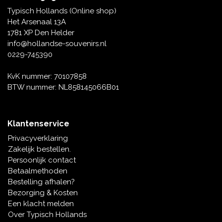
Tafelbellen
Oranje artikelen
Piet Mondriaan
Katoenen draagtassen
Rompers en Slabbetjes
Typisch Hollands (Online shop)
Maria Sibylla Merian
Opvouwbare Nylon tassen
Delfts blauwe wenskaarten
Waaiers
Het Arsenaal 13A
Jacob Marrel
Toilettassen - Make-up tassen
Mokken en Pullen
1781 XP Den Helder
Fabritius - Het puttertje
Delfts blauwe waxinehouders
info@hollandse-souvenirs.nl
Reis - Nekkussens
Sinterklaas
0229-745390
Delfts blauwe mokken en bekers
Boxershorts - Heren
Pillen en Spiegeldoosjes
KvK nummer: 70107858
BTW nummer: NL858145066B01
Delfts blauwe tegels
Nautische Souvenirs
Delfts blauw koffie-thee servies
Klantenservice
Theelepels en Schoteltjes
Privacyverklaring
Delfts blauwe vazen
Zakelijk bestellen.
Asbakken
Persoonlijk contact
Delfts blauwe schalen
Betaalmethoden
Geschenk-verpakkingen
Bestelling afhalen?
Delfts blauwe Peper en Zoutstellen
Bezorging & Kosten
Fotolijstjes
Een klacht melden
Over Typisch Hollands
Delfts blauwe servetten