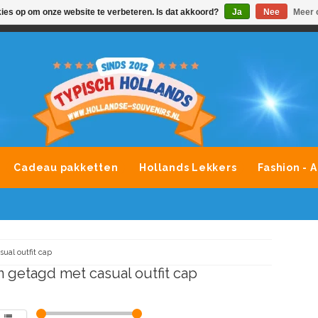
kies op om onze website te verbeteren. Is dat akkoord?
Ja
Nee
Meer 
VONDLEVERING MOGELIJK
ALLE MERKEN SOUVENIRS O
Cadeau pakketten
Hollands Lekkers
Fashion - 
sual outfit cap
 getagd met casual outfit cap