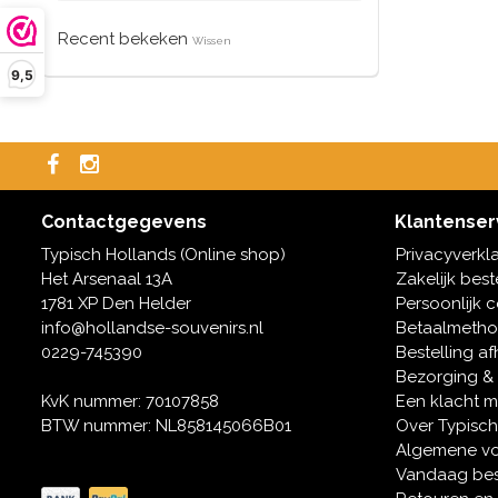
Recent bekeken
Wissen
9,5
Contactgegevens
Klantenser
Typisch Hollands (Online shop)
Privacyverkl
Het Arsenaal 13A
Zakelijk best
1781 XP Den Helder
Persoonlijk 
info@hollandse-souvenirs.nl
Betaalmeth
0229-745390
Bestelling af
Bezorging &
KvK nummer: 70107858
Een klacht 
BTW nummer: NL858145066B01
Over Typisch
Algemene v
Vandaag bes