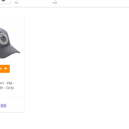
€
0
€
20
en
 - Pet -
h - Grijs
,99