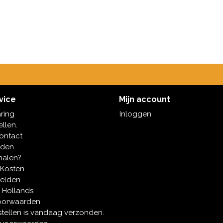
vice
Mijn account
aring
Inloggen
ellen.
contact
oden
halen?
 Kosten
melden
 Hollands
oorwaarden
tellen is vandaag verzonden.