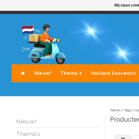
Wij slaan coo
STANDAARD LEVERING DOOR POST-NL
A
Nieuw!
Thema`s
Holland Souvenirs
Home
/
Tags
/
ca
Producten
Nieuw!
Thema`s