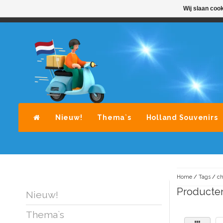
Wij slaan coo
STANDAARD LEVERING DOOR POST-NL
A
Nieuw!
Thema`s
Holland Souvenirs
Home
/
Tags
/
ch
Producten
Nieuw!
Thema`s