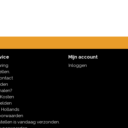
vice
Mijn account
aring
Inloggen
ellen.
contact
oden
halen?
 Kosten
melden
 Hollands
oorwaarden
tellen is vandaag verzonden.