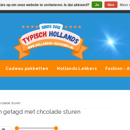
kies op om onze website te verbeteren. Is dat akkoord?
Ja
Nee
Meer 
VONDLEVERING MOGELIJK
ALLE MERKEN SOUVENIRS O
Cadeau pakketten
Hollands Lekkers
Fashion - 
colade sturen
 getagd met chcolade sturen