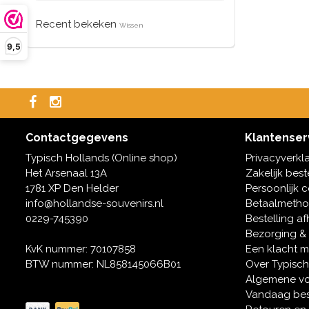
Recent bekeken
Wissen
9,5
Contactgegevens
Klantenser
Typisch Hollands (Online shop)
Privacyverkl
Het Arsenaal 13A
Zakelijk best
1781 XP Den Helder
Persoonlijk 
info@hollandse-souvenirs.nl
Betaalmeth
0229-745390
Bestelling af
Bezorging &
KvK nummer: 70107858
Een klacht 
BTW nummer: NL858145066B01
Over Typisch
Algemene v
Vandaag bes