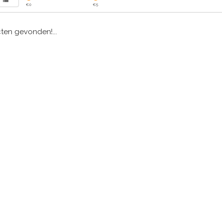
€
0
€
5
en gevonden!...